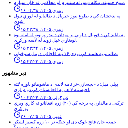
شيخ حسينه: بنګله دېش ته ستنېږم او محاكمې ته ځان سپارم.
۱۶ زمری ۱۴۰۵، ۰۴:۳۸
په بدخشان كې د طلوع نيوز خبريال د طالبانو له لوري نيول
شوى.
۱۵ زمری ۱۴۰۵، ۲۳:۳۸
په تایلنډ کې د فوټبال د لوبې پر میدان د تندر پرېوتو له امله یوه
لوبغاړي خپل ژوند له لاسه ورکړی.
۱۵ زمری ۱۴۰۵، ۲۳:۳۴
طالبانو په هلمند كې نږدې ۱۶ ټنه قاچاقي درمل سوځولي.
۱۵ زمری ۱۴۰۵، ۲۳:۲۲
ډېر مشهور
ډېلي مېل: د «بچه‌بازۍ»تر نامه لاندې د ماشومانو ناوړه ګټه
اخیستنه لا هم په افغانستان کې دوام لري.
۱۰ غبرګولی ۱۴۰۵، ۲۳:۲۴
تركيې د مالدارۍ په برخه كې (٢٠) زره افغانانو ته كاري ويزې
وركړې.
۲۶ غویی ۱۴۰۵، ۰۷:۲۵
جمعه خان فاتح څوک دی او څنګه تر ۱۰ زره کسیز لښکر
پورې ورسېد؟