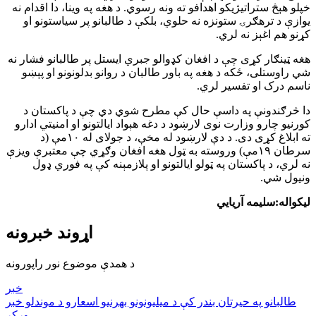
خپلو هېڅ ستراتیژیکو اهدافو ته ونه رسوي. د هغه په وینا، دا اقدام نه
یوازې د ترهګرۍ ستونزه نه حلوي، بلکې د طالبانو پر سیاستونو او
کړنو هم اغېز نه لري.
هغه ټینګار کړی چې د افغان کډوالو جبري ایستل پر طالبانو فشار نه
شي راوستلی، ځکه د هغه په باور طالبان د روانو بدلونونو او پېښو
ناسم درک او تفسیر لري.
دا څرګندونې په داسې حال کې مطرح شوي دي چې د پاکستان د
کورنیو چارو وزارت نوی لارښود د دغه هېواد ایالتونو او امنیتي ادارو
ته ابلاغ کړی دی. د دې لارښود له مخې، د جولای له ۱۰مې (د
سرطان ۱۹مې) وروسته به ټول هغه افغان وګړي چې معتبرې ویزې
نه لري، د پاکستان په ټولو ایالتونو او پلازمېنه کې په فوري ډول
ونیول شي.
لیکواله:سلیمه آریایي
اړوند خبرونه
د همدې موضوع نور راپورونه
خبر
طالبانو په حیرتان بندر کې د میلیونونو بهرنیو اسعارو د موندلو خبر
ورکړ.