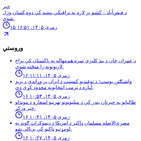
خبر
د فیض‌آباد – کشم پر لاره په ترافیکي پېښه کې دوه کسان وژل
شوي.
۱۵ زمری ۱۴۰۵، ۱۶:۵۱
وروستي
د عمران خان د بند کلیزې سره هم‌مهاله په پاکستان کې پراخ
لاریونونه را منځته شوي.
۱۶ زمری ۱۴۰۵، ۱۱:۱۱
واشنګټن پوسټ؛ د توغندیو کمښت د ایران پر وړاندې د برید
لپاره د ټرمپ انتخابونه محدود کړي دي.
۱۶ زمری ۱۴۰۵، ۱۰:۵۳
طالبانو په حیرتان بندر کې د میلیونونو بهرنیو اسعارو د موندلو
خبر ورکړ.
۱۶ زمری ۱۴۰۵، ۱۰:۴۱
مصري‌الاصله مسلمان ډاکټر د امریکا د دیموکراټ ګوند په
لومړنیو ټاکنو کې بریالی شو.
۱۶ زمری ۱۴۰۵، ۱۰:۲۷