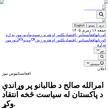
دری
پښتو
English
جمعه ۱۶ زمری ۱۴۰۵
کورپاڼه
افغانستان
نړۍ
اقتصادي
کلتور او هنر
ورزش
ویډیو
آډیو
زموږ په اړه
کورپاڼه
افغانستان
نړۍ
اقتصادي
کلتور او هنر
ورزش
ویډیو
آډیو
زموږ
په اړه
نور
سیسټم
اعلان
افغانستان
ټوس نیوز
امرالله صالح د طالبانو پر وړاندې
د پاکستان له سیاست څخه انتقاد
وکړ.