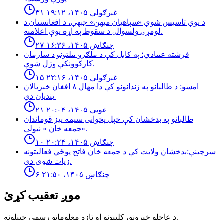
۳۱ غبرګولی ۱۴۰۵، ۱۹:۱۲
د نوې تاسیس شوې «سپاهیان میهن» جبهې، د افغانستان د
لومړۍ ولسوالۍ د سقوط په اړه نوې اعلامیه.
۲۷ چنګاښ ۱۴۰۵، ۱۶:۳۶
فرشته عمادي؛ په کابل کې د ملګرو ملتونو د سازمان
کارکوونکې وژل شوې.
۱۵ غبرګولی ۱۴۰۵، ۲۲:۱۶
امسو: د طالبانو په زندانونو كې دا مهال ٨ افغان خبريالان
بنديان دي.
۲۱ غویی ۱۴۰۵، ۲۰:۰۴
طالبانو په بدخشان كې خپل پخوانى سيمه ييز قوماندان
«جمعه خان » نيولى.
۱۰ چنګاښ ۱۴۰۵، ۲۰:۲۴
سرچینې:بدخشان ولایت کې د جمعه خان فاتح پوځي فعالیتونه
زیات شوي دي.
۶ چنګاښ ۱۴۰۵، ۲۱:۵۰
موږ تعقیب کړئ
د عاجلو خبرونو، کلیپونو او تازه معلوماتو رسمي چینلونه.