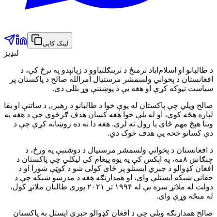
لینک کاپي
لنډیز
د طالبانو او اسلام‌اباد ترمنځ د ترینګلتیاوو د زیاتېدو په ترڅ کې، د
افغانستان د پخواني ولسمشر مرستیال امرالله صالح د پاکستان پر
سیاست نیوکه کړې او هغه یې د پوښتنې وړ بللی دی.
صالح ویلي چې پاکستان له یوې خوا د طالبانو د رهبرۍ د ساتنې او بقا
لپاره هڅه کوي، او له بلې خوا هغه کسان هدف ګرځوي چې د هغه په
وینا هېڅ مهم ځای یا رول نه لري. هغه دا نه ده روښانه کړې چې د
دې کسانو څخه یې هدف څوک دي.
د افغانستان د پخواني ولسمشر مرستیال د دوشنبې په ورځ، د
چنګاښ ۸مه، په اېکس کې په یوه پیغام کې لیکلي چې پاکستان د
افغان کډوالو د جبري ایستلو پر ځای کولی شو د کوټې شورا او د
حقاني شبکه ایستلې وای، او همدارنګه هغه د مدرسو شبکه چې د
دولت له ملاتړ سره یې له ۱۹۹۴ تر ۲۰۲۱ پورې طالبان ملاتړ کول،
له منځه وړې وای.
صالح همدارنګه ویلي چې د افغان کډوالو جبري ایستل به پاکستان