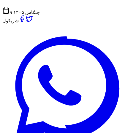
۹ چنګاښ ۱۴۰۵
شریکول