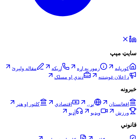
سایټ مېپ
کورپاڼه
زموږ په اړه
اړیکه
مقاله ولېږئ
د اعلان غوښتنه
دندې او مسلک
خبرونه
افغانستان
نړۍ
اقتصادي
کلتور او هنر
ورزش
ویډیو
آډیو
قانوني