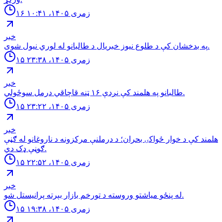
۱۶ زمری ۱۴۰۵، ۱۰:۴۱
خبر
په بدخشان كې د طلوع نيوز خبريال د طالبانو له لوري نيول شوى.
۱۵ زمری ۱۴۰۵، ۲۳:۳۸
خبر
طالبانو په هلمند كې نږدې ۱۶ ټنه قاچاقي درمل سوځولي.
۱۵ زمری ۱۴۰۵، ۲۳:۲۲
خبر
هلمند كې د خوار ځواكۍ بحران؛ د درملنې مركزونه د ناروغانو له ګڼې
ګوڼې ډک دي.
۱۵ زمری ۱۴۰۵، ۲۲:۵۲
خبر
له پنځو مياشتو وروسته د تورخم بازار بېرته پرانيستل شو.
۱۵ زمری ۱۴۰۵، ۱۹:۳۸