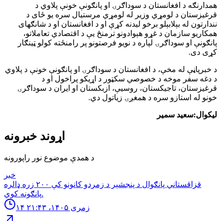
همدارنګه د افغانستان د سوداګرۍ او پانګونې خونې پلاوي د
قرغیزستان د لومړي وزیر له لومړي مرستیال سره یو ځای د
نندارتون له بېلابېلو برخو لیدنه کړې او د افغانستان او د شانګهای
همکاریو سازمان د غړو هېوادونو ترمنځ یې د اقتصادي تعاملاتو،
پانګونې او سوداګرۍ لپاره د نویو فرصتونو پر رامنځته کولو ټینګار
کړی دی.
د خبرپاڼې له مخې، د افغانستان د سوداګرۍ او پانګونې خونې د پلاوي
د دغه سفر موخه د خصوصي سکټور د اړیکو پراخول او د
قرغیزستان، تاجیکستان، روسیې، ازبکستان او ایران د سوداګرۍ
خونو له استازو سره د همغږۍ زیاتول دي.
لیکوال:سعید سمیر
اړوند خبرونه
د همدې موضوع نور راپورونه
خبر
قزاقستاني پانګوال د پنجشېر د زمردو كانونو كې ٢٠٠ زره ډالره
پانګونه كوي.
۱۴ زمری ۱۴۰۵، ۲۱:۴۳