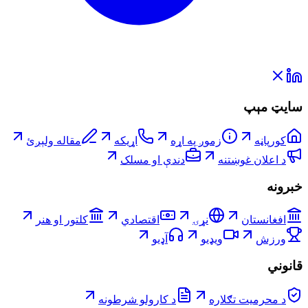
سایټ مېپ
کورپاڼه
زموږ په اړه
اړیکه
مقاله ولېږئ
د اعلان غوښتنه
دندې او مسلک
خبرونه
افغانستان
نړۍ
اقتصادي
کلتور او هنر
ورزش
ویډیو
آډیو
قانوني
د محرمیت تګلاره
د کارولو شرطونه