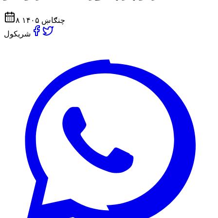
۸ چنګاښ ۱۴۰۵
شریکول