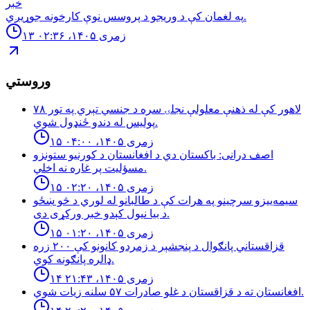
خبر
په لغمان كې د وريجو د پروسس نوې كارخونه جوړیږي.
۱۳ زمری ۱۴۰۵، ۰۲:۳۶
وروستي
لاهور کې له ذهنې معلولې نجلۍ سره د جنسي تېري په تور ٧٨
پوليس له دندو ځنډول شوي.
۱۵ زمری ۱۴۰۵، ۰۴:۰۰
اصف درانى: باكستان دي د افغانستان د كورنيو ستونزو
مسؤليت پر غاره نه اخلي.
۱۵ زمری ۱۴۰۵، ۰۲:۲۰
سیمه‌ییزو سرچینو په هرات کې د طالبانو له لوري د څو ښځو
د بیا نیول کېدو خبر ورکړی دی.
۱۵ زمری ۱۴۰۵، ۰۱:۲۰
قزاقستاني پانګوال د پنجشېر د زمردو كانونو كې ٢٠٠ زره
ډالره پانګونه كوي.
۱۴ زمری ۱۴۰۵، ۲۱:۴۳
افغانستان ته د قزاقستان د غلو صادرات ۵۷ سلنه زيات شوي.