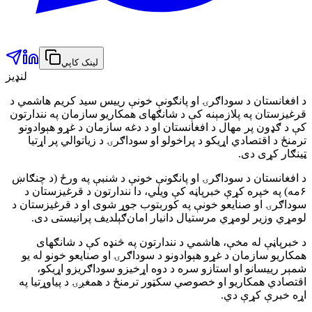
لینک کاپي
لنډیز
د افغانستان د سوداګرۍ او پانګونې خونې رییس سید کریم هاشمي د
قرغیزستان په پلازمېنه کې د شانګهای همکاریو سازمان په نندارتون
کې د ګډون پر مهال د افغانستان او د دغه سازمان د غړو هېوادونو
ترمنځ د اقتصادي اړیکو د پراخولو او سوداګرۍ د زیاتوالي پر اړتیا
ټینګار کړی دی.
د افغانستان د سوداګرۍ او پانګونې خونې د شنبې په ورځ (د چنګاښ
۶مه) په خپره کړې خبرپاڼه کې ویلي، دا نندارتون د قرغیزستان د
سوداګرۍ او صنایعو خونې په کوربتوب جوړ شوی او د قرغیزستان د
لومړي وزیر لومړي مرستیال دانیار امان‌ګېلدیف پرانیستی دی.
د خبرپاڼې له مخې، هاشمي د نندارتون په څنډه کې د شانګهای
همکاریو سازمان د غړو هېوادونو د سوداګرۍ او صنایعو خونو له یو
شمېر رییسانو او استازو سره د دوه اړخیزو سوداګریزو اړیکو،
اقتصادي همکاریو او خصوصي سکټور ترمنځ د همغږۍ د پیاوړتیا په
اړه خبرې کړې دي.