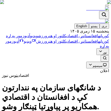
دری
پښتو
English
پنجشنبه ۱۵ زمری ۱۴۰۵
کورپاڼه
افغانستان
نړۍ
اقتصادي
کلتور او هنر
ورزش
ویډیو
آډیو
زموږ په اړه
کورپاڼه
افغانستان
نړۍ
اقتصادي
کلتور او هنر
ورزش
ویډیو
آډیو
زموږ
په اړه
نور
سیسټم
اعلان
اقتصادي
ټوس نیوز
د شانګهاى سازمان په نندارتون
كې د افغانستان د اقتصادي
همكاریو پر پياوړتيا ټينګار وشو.