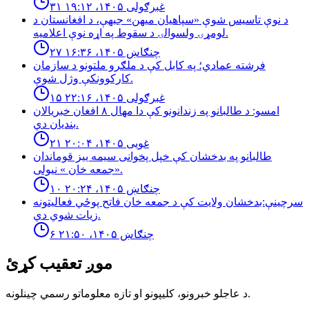
۳۱ غبرګولی ۱۴۰۵، ۱۹:۱۲
د نوې تاسیس شوې «سپاهیان میهن» جبهې، د افغانستان د
لومړۍ ولسوالۍ د سقوط په اړه نوې اعلامیه.
۲۷ چنګاښ ۱۴۰۵، ۱۶:۳۶
فرشته عمادي؛ په کابل کې د ملګرو ملتونو د سازمان
کارکوونکې وژل شوې.
۱۵ غبرګولی ۱۴۰۵، ۲۲:۱۶
امسو: د طالبانو په زندانونو كې دا مهال ٨ افغان خبريالان
بنديان دي.
۲۱ غویی ۱۴۰۵، ۲۰:۰۴
طالبانو په بدخشان كې خپل پخوانى سيمه ييز قوماندان
«جمعه خان » نيولى.
۱۰ چنګاښ ۱۴۰۵، ۲۰:۲۴
سرچینې:بدخشان ولایت کې د جمعه خان فاتح پوځي فعالیتونه
زیات شوي دي.
۶ چنګاښ ۱۴۰۵، ۲۱:۵۰
موږ تعقیب کړئ
د عاجلو خبرونو، کلیپونو او تازه معلوماتو رسمي چینلونه.