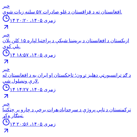
خبر
افغانستان ته د قزاقستان د غلو صادرات ۵۷ سلنه زيات شوي.
۱۴ زمری ۱۴۰۵، ۲۰:۲۰
خبر
ازبكستان د افغانستان د برېښنا شبكې د پراختيا لپاره ۱۵ كلن پلان
پلي كوي.
۱۴ زمری ۱۴۰۵، ۱۸:۵۷
خبر
د ګډ ترانسپورټي دهلېز تړون؛ تاجکستان او ایران به د افغانستان له
لارې ونښلول شي.
۱۴ زمری ۱۴۰۵، ۱۴:۲۷
خبر
تركمنستان د ټاپي پروژې د سرحداباد-هرات برخې د چارو پر چټكتيا
ټينګار وكړ.
۱۳ زمری ۱۴۰۵، ۲۰:۵۶