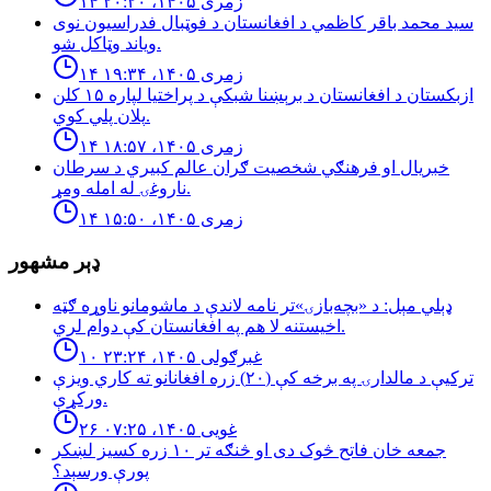
۱۴ زمری ۱۴۰۵، ۲۰:۲۰
سید محمد باقر کاظمي د افغانستان د فوټبال فدراسیون نوی
ویاند وټاکل شو.
۱۴ زمری ۱۴۰۵، ۱۹:۳۴
ازبكستان د افغانستان د برېښنا شبكې د پراختيا لپاره ۱۵ كلن
پلان پلي كوي.
۱۴ زمری ۱۴۰۵، ۱۸:۵۷
خبريال او فرهنګي شخصيت ګران عالم كبيري د سرطان
ناروغۍ له امله ومړ.
۱۴ زمری ۱۴۰۵، ۱۵:۵۰
ډېر مشهور
ډېلي مېل: د «بچه‌بازۍ»تر نامه لاندې د ماشومانو ناوړه ګټه
اخیستنه لا هم په افغانستان کې دوام لري.
۱۰ غبرګولی ۱۴۰۵، ۲۳:۲۴
تركيې د مالدارۍ په برخه كې (٢٠) زره افغانانو ته كاري ويزې
وركړې.
۲۶ غویی ۱۴۰۵، ۰۷:۲۵
جمعه خان فاتح څوک دی او څنګه تر ۱۰ زره کسیز لښکر
پورې ورسېد؟