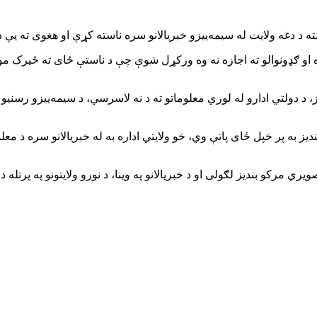
ه د دغه ولایت له سیمه‌ییزو خبریالانو سره ناسته کړې او هغوی ته یې د
او ګډونوالو ته اجازه نه وه ورکړل شوې چې د ناستې ځای ته ځیرک موبایل
ز، د دولتي ادارو له لوري معلوماتو ته د نه لاسرسي، د سیمه‌ییزو رسنیو د
ندیز به پر خپل ځای پاتې وي، خو ولایتي اداره به له خبریالانو سره د معلو
یري مرکو بندیز لګولی او د خبریالانو په وینا، د نورو ولایتونو په پر