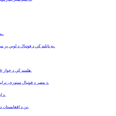
په بدخشان كې د طلوع نيوز خبريال د طالبانو له لوري نيول شوى.
په تایلنډ کې د فوټبال د لوبې پر میدان د تندر پرېوتو له امله یوه لوبغاړي خپل ژوند له لاسه ورکړی.
هلمند كې د خوار ځواكۍ بحران؛ د درملنې مركزونه د ناروغانو له ګڼې ګوڼې ډک دي.
د مصر د فوټبال ستوری، ترابزون‌اسپور د ترکیې له کلب سره د یوځای کېدو په درشل کې دی.
د ایران حکومت د خزر سمندر د کنوانسیون لایحه پارلمان ته لېږلې.
نن د افغانستان د نوميالي فرهنګي شخصيت استاد عبداللّه عاطفي پنځم تلين دى.