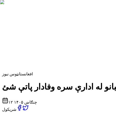
افغانستان
ټوس نیوز
۱۲ چنګاښ ۱۴۰۵
شریکول