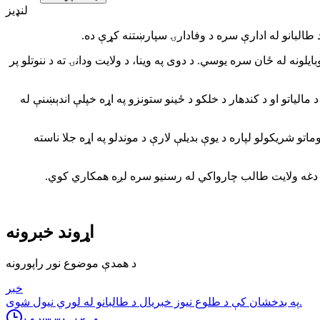
لنډیز
 طالبانو له ادارې سره د وفادارۍ سپارښتنه کړې ده.
ونه له ځان سره یوسي. د دوی په وینا، د ولایت ودانۍ ته د ننوتلو پر
 مالیاتو او د کندهار د خلکو د ځینو ستونزو په اړه خپلې اندېښنې له
ماتو شریکولو لپاره د یوې بدیلې لارې د موندلو په اړه جلا ناسته
تله د دغه ولایت طالب چارواکي له رسنیو سره لږه همکاري کوي.
اړوند خبرونه
د همدې موضوع نور راپورونه
خبر
په بدخشان كې د طلوع نيوز خبريال د طالبانو له لوري نيول شوى.