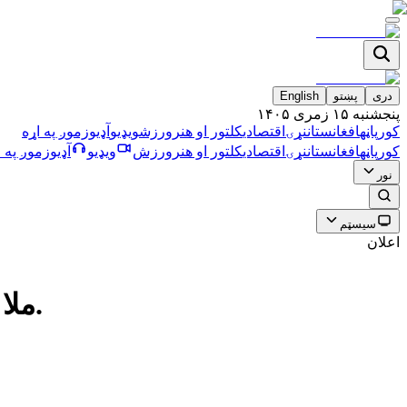
دری
پښتو
English
پنجشنبه ۱۵ زمری ۱۴۰۵
کورپاڼه
افغانستان
نړۍ
اقتصادي
کلتور او هنر
ورزش
ویډیو
آډیو
زموږ په اړه
کورپاڼه
افغانستان
نړۍ
اقتصادي
کلتور او هنر
ورزش
ویډیو
آډیو
زموږ په ا
نور
سیسټم
اعلان
ملا شيرين د كندهار خبريالانو ته: د طالبانو له ادارې سره وفادار پاتې شئ.