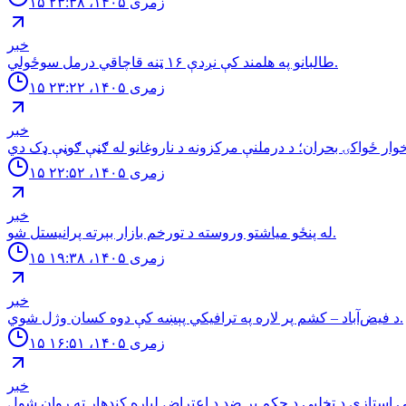
۱۵ زمری ۱۴۰۵، ۲۳:۳۸
خبر
طالبانو په هلمند كې نږدې ۱۶ ټنه قاچاقي درمل سوځولي.
۱۵ زمری ۱۴۰۵، ۲۳:۲۲
خبر
۱۵ زمری ۱۴۰۵، ۲۲:۵۲
خبر
له پنځو مياشتو وروسته د تورخم بازار بېرته پرانيستل شو.
۱۵ زمری ۱۴۰۵، ۱۹:۳۸
خبر
د فیض‌آباد – کشم پر لاره په ترافیکي پېښه کې دوه کسان وژل شوي.
۱۵ زمری ۱۴۰۵، ۱۶:۵۱
خبر