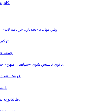
کانټیننټال جام؛ افغانستان او روسیې لوبه ۳-۳ مساوي پای ته ورسوله.
ډېلي مېل: د «بچه‌بازۍ»تر نامه لاندې د ماشومانو ناوړه ګټه اخیستنه لا هم په افغانستان کې دوام لري.
تركيې د مالدارۍ په برخه كې (٢٠) زره افغانانو ته كاري ويزې وركړې.
جمعه خان فاتح 
د نوې تاسیس شوې «سپاهیان میهن» جبهې، د افغانستان د لومړۍ ولسوالۍ د سقوط په اړه نوې اعلامیه.
فرشته عمادي؛ په کابل کې د ملګرو ملتونو د سازمان کارکوونکې وژل شوې.
امسو: د طالبانو په زندانونو كې دا مهال ٨ افغان خبريالان بنديان دي.
طالبانو په بدخشان كې خپل پخوانى سيمه ييز قوماندان «جمعه خان » نيولى.
سرچینې:بدخشان ولایت کې د جمعه خان فاتح پوځي فعالیتونه زیات شوي دي.