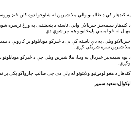
په کندهار کې د طالبانو والي ملا شیرین له شاوخوا دوه کلن ځنډ وروست
د کندهار سیمه‌ییز خبریالان وایي، ناسته د پنجشنبې په ورځ ترسره شوه 
مهال له څو امنیتي پلټنځایونو هم تېر شوي دي.
خبریالانو ویلي، په دې ناسته کې یې د ځیرکو موبایلونو پر کارونې د بندی
ملا شیرین سره شریکې کړې.
د یوه سیمه‌ییز خبریال په وینا، ملا شیرین ویلي چې د ځیرکو موبایلونو ب
وکړي.
کندهار د هغو لومړنیو ولایتونو له ډلې دی چې طالب چارواکو پکې پر تصو
لیکوال:سعید سمیر