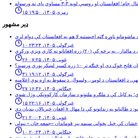
۱۵ زمری ۱۴۰۵، ۱۹:۵۰
ډېر مشهور
۱۰ غبرګولی ۱۴۰۵، ۲۳:۲۴
۲۶ غویی ۱۴۰۵، ۰۷:۲۵
څوک دی او څنګه تر ۱۰ زره کسیز لښکر پورې ورسېد؟
۳۱ غبرګولی ۱۴۰۵، ۱۹:۱۲
۲۷ چنګاښ ۱۴۰۵، ۱۶:۳۶
۱۵ غبرګولی ۱۴۰۵، ۲۲:۱۶
۲۱ غویی ۱۴۰۵، ۲۰:۰۴
۱۰ چنګاښ ۱۴۰۵، ۲۰:۲۴