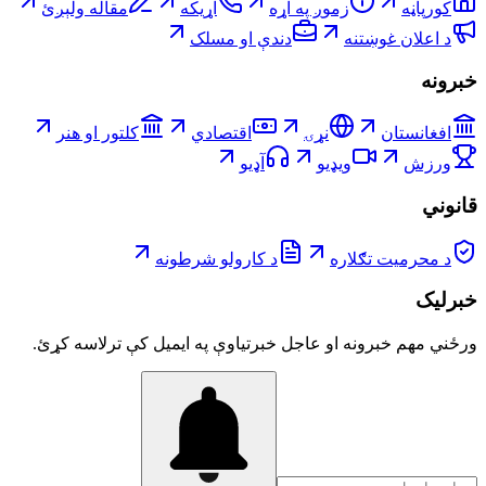
کورپاڼه
زموږ په اړه
اړیکه
مقاله ولېږئ
د اعلان غوښتنه
دندې او مسلک
خبرونه
افغانستان
نړۍ
اقتصادي
کلتور او هنر
ورزش
ویډیو
آډیو
قانوني
د محرمیت تګلاره
د کارولو شرطونه
خبرلیک
ورځني مهم خبرونه او عاجل خبرتیاوې په ایمیل کې ترلاسه کړئ.