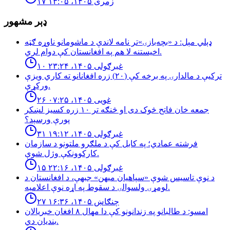
۱۷ زمری ۱۴۰۵، ۱۳:۰۵
ډېر مشهور
ډېلي مېل: د «بچه‌بازۍ»تر نامه لاندې د ماشومانو ناوړه ګټه
اخیستنه لا هم په افغانستان کې دوام لري.
۱۰ غبرګولی ۱۴۰۵، ۲۳:۲۴
تركيې د مالدارۍ په برخه كې (٢٠) زره افغانانو ته كاري ويزې
وركړې.
۲۶ غویی ۱۴۰۵، ۰۷:۲۵
جمعه خان فاتح څوک دی او څنګه تر ۱۰ زره کسیز لښکر
پورې ورسېد؟
۳۱ غبرګولی ۱۴۰۵، ۱۹:۱۲
فرشته عمادي؛ په کابل کې د ملګرو ملتونو د سازمان
کارکوونکې وژل شوې.
۱۵ غبرګولی ۱۴۰۵، ۲۲:۱۶
د نوې تاسیس شوې «سپاهیان میهن» جبهې، د افغانستان د
لومړۍ ولسوالۍ د سقوط په اړه نوې اعلامیه.
۲۷ چنګاښ ۱۴۰۵، ۱۶:۳۶
امسو: د طالبانو په زندانونو كې دا مهال ٨ افغان خبريالان
بنديان دي.