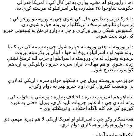
ده. د راپورونو له مخې، یوازې په تېر کال کې د امریکا فدرالي
حکومت شاوخوا ۲۵ میلیارده ډالر اسرائیلو ته مرسته کړې ده.
دا څرګندونې په داسې حال کې شوې چې په وروستیو ورځو کې د
ټرمپ او نتانیاهو ترمنځ د ترینګلتیا راپورونه خپاره شوي دي.
اکسیوس شبکې راپور ورکړی و چې د دواړو ترمنځ په ټیلیفوني خبرو
کې توند بحث شوی.
دا راپورونه له هغې وروسته خپاره شول چې په سیمه کې ترینګلتیا
زیاته شوه او د اسرائیلو د پوځ له خوا د لبنان پر پلازمېنه بیروت
بریدونه وشول. له دې وروسته د اسرائیلو او حزب‌الله ترمنځ نښتې
زیاتې شوې او هم مهاله د ایران سره د خبرو د راتلونکي په اړه هم
ګواښونه مطرح شول.
خو ټرمپ وروسته وویل چې د ښکېلو خواوو سره د اړیکې له لارې
یې وضعیت کنټرول کړی او د خبرو بهیر به دوام وکړي.
نتانیاهو هم له ټرمپ سره د اختلاف په اړه د پوښتنې په ځواب کې،
پرته له دې چې د ادعاوو جزییات تایید کړي، وویل: «حتی په غوره
کورنیو کې هم کله ناکله اختلاف او ترینګلتیا وي.»
هغه ټینګار وکړ چې د اسرائیلو او امریکا اړیکې لا هم ډېرې مهمې دي
او د دواړو هېوادونو همکاري دوام لري.
لیکواله:سلیمه آریایي