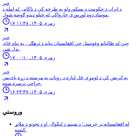
خبر
د ایران د حکومت د نسکورولو په طرحه کې د ناکامۍ له امله د
موساد دوه لوړپوړي چارواکي له خپلو دندو ګوښه شول.
۱۷ زمری ۱۴۰۵، ۱۱:۴۸
خبر
چین له طالبانو وغوښتل چې افغانستان نباید د ترهګرۍ په پناه ځای
بدل شي.
۱۷ زمری ۱۴۰۵، ۰۰:۱۰
خبر
په اتریش کې د لومړي ځل لپاره د روباټ په مرسته د زړه بای‌پس
جراحي ترسره شوه.
۱۶ زمری ۱۴۰۵، ۲۳:۳۷
وروستي
له افغانستانه تر جرمني؛ د شبنم د ليكوالۍ او د نجونو د ملاتړ
كيسه.