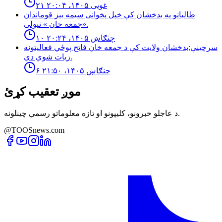
۲۱ غویی ۱۴۰۵، ۲۰:۰۴
طالبانو په بدخشان كې خپل پخوانى سيمه ييز قوماندان
«جمعه خان » نيولى.
۱۰ چنګاښ ۱۴۰۵، ۲۰:۲۴
سرچینې:بدخشان ولایت کې د جمعه خان فاتح پوځي فعالیتونه
زیات شوي دي.
۶ چنګاښ ۱۴۰۵، ۲۱:۵۰
موږ تعقیب کړئ
د عاجلو خبرونو، کلیپونو او تازه معلوماتو رسمي چینلونه.
@TOOSnews.com