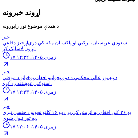
اړوند خبرونه
د همدې موضوع نور راپورونه
خبر
سعودي عربستان، ترکیې او پاکستان مکه کې درې‌اړخیز دفاعي
تړون لاسلیک کړ.
۱۷ زمری ۱۴۰۵، ۱۴:۳۲
خبر
د پېښور عالي محکمې د دوو پخوانیو افغان پوځیانو د موقتي
استوګنې غوښتنه رد کړه.
۱۷ زمری ۱۴۰۵، ۱۲:۴۳
خبر
یو ۲۶ کلن افغان په اتریش کې پر دوو ۱۶ کلنو نجونو د جنسي تېري
په تور نیول شوی.
۱۷ زمری ۱۴۰۵، ۱۲:۰۶