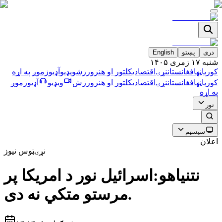
دری
پښتو
English
شنبه ۱۷ زمری ۱۴۰۵
کورپاڼه
افغانستان
نړۍ
اقتصادي
کلتور او هنر
ورزش
ویډیو
آډیو
زموږ په اړه
کورپاڼه
افغانستان
نړۍ
اقتصادي
کلتور او هنر
ورزش
ویډیو
آډیو
زموږ
په اړه
نور
سیسټم
اعلان
نړۍ
ټوس نیوز
نتنیاهو:اسرائیل نور د امریکا پر
مرستو متکي نه دی.