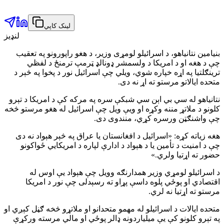
لینک کاپي
لنډیز
بنیامین نتانیاهو، د اسرائیلو لومړی وزیر، د هغو راپورونو په تعقیب
چې د هغه او د امریکا د ولسمشر ډونالډ ټرمپ ترمنځ د لفظي
ترینګلتیا په اړه خپاره شوي، ویلي چې اسرائیل نور د پخوا په څېر د
متحده ایالاتو مرستو ته اړ نه دی.
نتانیاهو له سي بي اېن سي شبکې سره په مرکه کې د امریکا د تېرو
کلونو د ملاتړ مننه وکړه او ویې ویل چې اسرائیل له هغو مرستو څخه
چې واشنګټن ورسره کړي، منندوی دی.
هغه زیاته کړه: «اسرائیل د افغانستان یا عراق په څېر هېواد نه دی
چې د امنیت د تأمین یا د هېواد د ادارې لپاره د امریکايي ځواکونو
حضور ته اړتیا ولري.»
د اسرائیلو لومړي وزیر همدارنګه وویل چې هېواد یې اوس له
اقتصادي او پوځي پلوه داسې پړاو ته رسېدلی چې نور د امریکا
مرستو ته اړتیا نه لري.
متحده ایالات د اسرائیلو له مهمو متحدانو او ملاتړو څخه ګڼل کېږي او
په تېرو کلونو کې یې میلیاردونه ډالر پوځي او مالي مرسته ورکړې