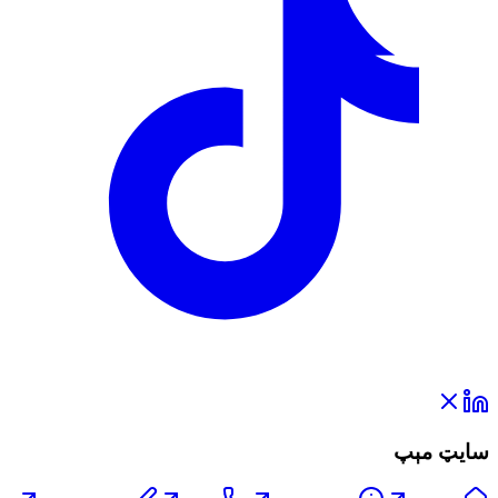
سایټ مېپ