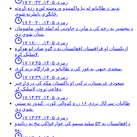
۱۷ زمری ۱۴۰۵، ۲۰:۳۲
نديم: د طالبانو له بيا واكمنېدو وروسته لوړو زده كړوته
ځانګړې پاملرنه شوې.
۱۷ زمری ۱۴۰۵، ۲۰:۲۰
د پنجشېر په رخه کې د ماین د چاودنې له امله څلور ماشومان
ټپیان شوي دي.
۱۷ زمری ۱۴۰۵، ۱۸:۰۰
ازبكستان او قزاقستان افغانستان ته د ګډو صادراتو هوكړه
لاسليک كړه.
۱۷ زمری ۱۴۰۵، ۱۷:۴۵
متحدې جبهې به غور کې د طالبانو پر قرارګاه بريد كړی.
۱۷ زمری ۱۴۰۵، ۱۷:۳۹
سعودي عربستان، ترکیې او پاکستان مکه کې درې‌اړخیز
دفاعي تړون لاسلیک کړ.
۱۷ زمری ۱۴۰۵، ۱۴:۳۲
طالبان: سږكال نږدې ١۶ زره كډوالې كورنۍ كندوز ته ستنې
شوي دي.
۱۷ زمری ۱۴۰۵، ۱۳:۲۴
د افغانستان په ۵۳ سلنه سيمو كې خوارځواکي مخ په زياتېدو
ده.