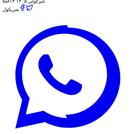
۱۴ غبرګولی ۱۴۰۵
شریکول