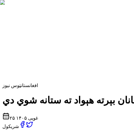
افغانستان
ټوس نیوز
۲۵ غویی ۱۴۰۵
شریکول