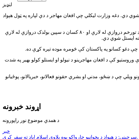
لنډیز
ه ۵۶۱ افغان کډوال د پاکستان له زندانونو څخه خوشې شوي دي. دغه وزارت لیکلي چې افغان مهاجر د دې لپاره په ټول هېواد
د طالبانو د مهاجرینو او راستنېدونکو وزارت د پنجشنبې په ورځ، د غویي ۲۴ مه، په یوه خبرپاڼه کې ویلي چې له دغو مهاجرینو څخه ۴۸۱ کسان د تورخم دروازې له لارې او ۸۰ کسان د سپین بولدک دروازې له لارې
ته ایستل شوي دي.
چې دغو کسانو په پاکستان کې څومره موده تېره کړې ده.
 دي. پاکستان په دې وروستیو کې د افغان مهاجرینو د نیولو او ایستلو کولو بهیر په شدت
نو ویلي چې د ښځو، مدني او بشري حقونو فعالانو، خبریالانو، پوځیانو
اړوند خبرونه
د همدې موضوع نور راپورونه
خبر
سرچینې: د هېواد د پخوانیو چارواکو یوه پلاوي اسلام اباد ته سفر کړی.