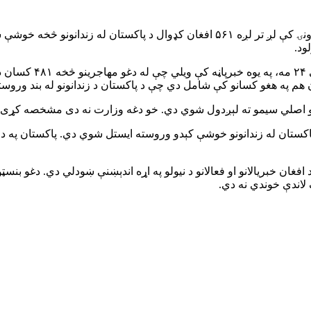
د طالبانو د مهاجرینو او راستنېدونکو وزارت خبر ورکړی چې تېره یوه اونۍ کې لږ تر لږ
ود.
هم په هغو کسانو کې شامل دي چې د پاکستان د زندانونو له بند وروس
پلو اصلي سیمو ته لېږدول شوي دي. خو دغه وزارت نه دی مشخصه کړی 
مه هم خبر ورکړی و چې ۴۱۹ افغان کډوال د پاکستان له زندانونو خوشې کېدو وروسته ایستل شوي
غان خبریالانو او فعالانو د نیولو په اړه اندېښنې ښودلي دي. دغو بنسټو
 لاندې خوندي نه دي.