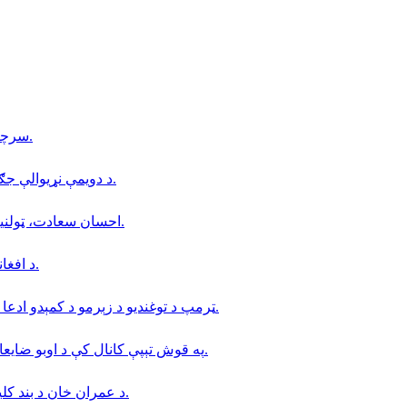
سرچینې: د هېواد د پخوانیو چارواکو یوه پلاوي اسلام اباد ته سفر کړی.
د دويمې نړيوالې جګړې پر مهال پر جاپان د امريکا د اټومي بمبارۍ ۸۱ کاله تېر شول.
احسان سعادت، ټولنیز فعال، په خوست کې د طالبانو د استخباراتو له خوا نیول شوی.
د افغانستان د آزادۍ جبهې د کندز پر هوايي ډګر د راکټي برید ادعا کړې.
ټرمپ د توغندیو د زېرمو د کمېدو ادعا رد کړې او د معلوماتو افشا کوونکي یې د زندان په سزا ګواښلي.
په قوش تېپې کانال کې د اوبو ضایعات؛ د افغانستان د تر ټولو سترې اوبو پروژې فرصتونه او ننګونې.
د عمران خان د بند کلیزې سره هم‌مهاله په پاکستان کې پراخ لاریونونه را منځته شوي.