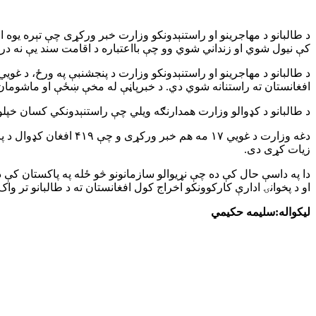
کې نیول شوي او زنداني شوي وو چې بااعتباره د اقامت سند یې نه درل
افغانستان ته راستنانه شوي دي. د خبرپاڼې له مخې ښځې او ماشومان 
د طالبانو د کډوالو وزارت همدارنګه ویلي چې راستنېدونکي کسان خ
دغه وزارت د غویي ۱۷ 
زیات کړی دی.
دا په داسې حال کې ده چې نړیوالو سازمانونو څو ځله په پاکستان کې د اف
او د پخوانۍ ادارې کارکوونکو اخراج کول افغانستان ته د طالبانو تر واک
لیکواله:سلیمه حکیمي