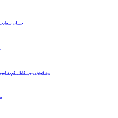
احسان سعادت، ټولنیز فعال، په خوست کې د طالبانو د استخباراتو له خوا نیول شوی.
د افغانستان د آزادۍ جبهې د کندز پر هوايي ډګر د راکټ
په قوش تېپې کانال کې د اوبو ضایعات؛ د افغانستان د تر ټولو سترې اوبو پروژې فرصتونه او ننګونې.
طالبانو په حیرتان بندر کې د میلیونونو بهرنیو اسعارو د موندلو خبر ورکړ.