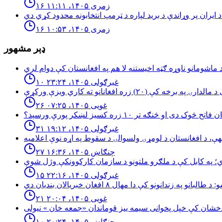
۱۶ زمری ۱۴۰۵، ۱۱:۱۱
۱۶ زمری ۱۴۰۵، ۱۰:۵۳
ډېر مشهور
۱۰ غبرګولی ۱۴۰۵، ۲۳:۲۴
۲۶ غویی ۱۴۰۵، ۰۷:۲۵
څوک دی او څنګه تر ۱۰ زره کسیز لښکر پورې ورسېد؟
۳۱ غبرګولی ۱۴۰۵، ۱۹:۱۲
۲۷ چنګاښ ۱۴۰۵، ۱۶:۳۶
۱۵ غبرګولی ۱۴۰۵، ۲۲:۱۶
۲۱ غویی ۱۴۰۵، ۲۰:۰۴
۱۰ چنګاښ ۱۴۰۵، ۲۰:۲۴