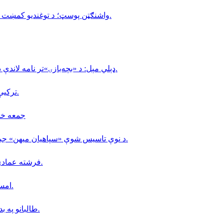
واشنګټن پوسټ؛ د توغندیو کمښت د ایران پر وړاندې د برید لپاره د ټرمپ انتخابونه محدود کړي دي.
ډېلي مېل: د «بچه‌بازۍ»تر نامه لاندې د ماشومانو ناوړه ګټه اخیستنه لا هم په افغانستان کې دوام لري.
تركيې د مالدارۍ په برخه كې (٢٠) زره افغانانو ته كاري ويزې وركړې.
جمعه خان فاتح 
د نوې تاسیس شوې «سپاهیان میهن» جبهې، د افغانستان د لومړۍ ولسوالۍ د سقوط په اړه نوې اعلامیه.
فرشته عمادي؛ په کابل کې د ملګرو ملتونو د سازمان کارکوونکې وژل شوې.
امسو: د طالبانو په زندانونو كې دا مهال ٨ افغان خبريالان بنديان دي.
طالبانو په بدخشان كې خپل پخوانى سيمه ييز قوماندان «جمعه خان » نيولى.