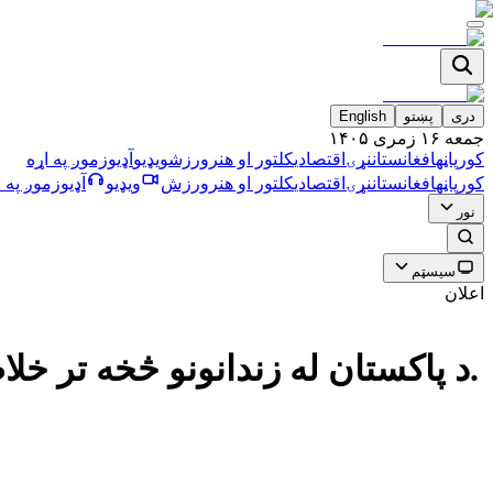
دری
پښتو
English
جمعه ۱۶ زمری ۱۴۰۵
کورپاڼه
افغانستان
نړۍ
اقتصادي
کلتور او هنر
ورزش
ویډیو
آډیو
زموږ په اړه
کورپاڼه
افغانستان
نړۍ
اقتصادي
کلتور او هنر
ورزش
ویډیو
آډیو
زموږ په ا
نور
سیسټم
اعلان
د پاکستان له زندانونو څخه تر خلاصېدو وروسته له ۵۰۰ څخه زیات افغانان بېرته هېواد ته ستانه شوي دي.