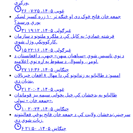
وركړې.
۲۶ غویی ۱۴۰۵، ۰۷:۲۵
جمعه خان فاتح څوک دی او څنګه تر ۱۰ زره کسیز لښکر
پورې ورسېد؟
۳۱ غبرګولی ۱۴۰۵، ۱۹:۱۲
فرشته عمادي؛ په کابل کې د ملګرو ملتونو د سازمان
کارکوونکې وژل شوې.
۱۵ غبرګولی ۱۴۰۵، ۲۲:۱۶
د نوې تاسیس شوې «سپاهیان میهن» جبهې، د افغانستان د
لومړۍ ولسوالۍ د سقوط په اړه نوې اعلامیه.
۲۷ چنګاښ ۱۴۰۵، ۱۶:۳۶
امسو: د طالبانو په زندانونو كې دا مهال ٨ افغان خبريالان
بنديان دي.
۲۱ غویی ۱۴۰۵، ۲۰:۰۴
طالبانو په بدخشان كې خپل پخوانى سيمه ييز قوماندان
«جمعه خان » نيولى.
۱۰ چنګاښ ۱۴۰۵، ۲۰:۲۴
سرچینې:بدخشان ولایت کې د جمعه خان فاتح پوځي فعالیتونه
زیات شوي دي.
۶ چنګاښ ۱۴۰۵، ۲۱:۵۰