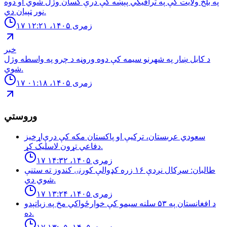
په بلخ ولایت کې په ترافیکي پېښه کې درې کسان وژل شوي او دوه
نور ټپیان دي.
۱۷ زمری ۱۴۰۵، ۱۲:۲۱
خبر
د كابل ښار په شهرنو سيمه كې دوه وروڼه د چرو په واسطه وژل
شوي.
۱۷ زمری ۱۴۰۵، ۰۱:۱۸
وروستي
سعودي عربستان، ترکیې او پاکستان مکه کې درې‌اړخیز
دفاعي تړون لاسلیک کړ.
۱۷ زمری ۱۴۰۵، ۱۴:۳۲
طالبان: سږكال نږدې ١۶ زره كډوالې كورنۍ كندوز ته ستنې
شوي دي.
۱۷ زمری ۱۴۰۵، ۱۳:۲۴
د افغانستان په ۵۳ سلنه سيمو كې خوارځواکي مخ په زياتېدو
ده.