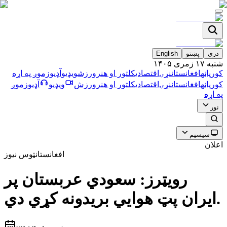
دری
پښتو
English
شنبه ۱۷ زمری ۱۴۰۵
کورپاڼه
افغانستان
نړۍ
اقتصادي
کلتور او هنر
ورزش
ویډیو
آډیو
زموږ په اړه
کورپاڼه
افغانستان
نړۍ
اقتصادي
کلتور او هنر
ورزش
ویډیو
آډیو
زموږ
په اړه
نور
سیسټم
اعلان
افغانستان
ټوس نیوز
رويټرز: سعودي عربستان پر
ايران پټ هوايي بريدونه كړي دي.