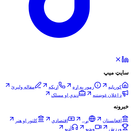
سایټ مېپ
کورپاڼه
زموږ په اړه
اړیکه
مقاله ولېږئ
د اعلان غوښتنه
دندې او مسلک
خبرونه
افغانستان
نړۍ
اقتصادي
کلتور او هنر
ورزش
ویډیو
آډیو