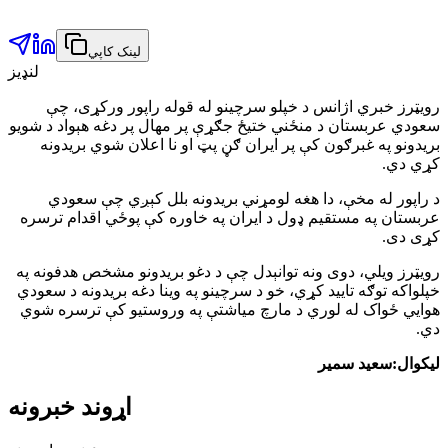
لینک کاپي
لنډیز
رویټرز خبري اژانس د خپلو سرچینو له قوله راپور ورکړی، چې
سعودي عربستان د منځني ختیځ جګړې پر مهال پر دغه هېواد د شویو
بریدونو په غبرګون کې پر ایران ګڼ پټ او نا اعلان شوي بریدونه
کړي دي.
د راپور له مخې، دا هغه لومړني بریدونه بلل کېږي چې سعودي
عربستان په مستقیم ډول د ایران په خاوره کې پوځي اقدام ترسره
کړی دی.
رویټرز ویلي، دوی ونه توانېدل چې د دغو بریدونو مشخص هدفونه په
خپلواکه توګه تایید کړي، خو د سرچینو په وینا دغه بریدونه د سعودي
هوايي ځواک له لوري د مارچ میاشتې په وروستیو کې ترسره شوي
دي.
لیکوال:سعید سمیر
اړوند خبرونه