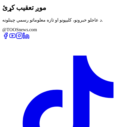
موږ تعقیب کړئ
د عاجلو خبرونو، کلیپونو او تازه معلوماتو رسمي چینلونه.
@TOOSnews.com