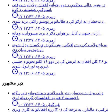
۱۷ زمری ۱۴۰۵، ۱۳:۰۵
د پېښور عالي محکمې د دوو پخوانیو افغان پوځیانو د موقتي
استوګنې غوښتنه رد کړه.
۱۷ زمری ۱۴۰۵، ۱۲:۴۳
د بدخشان په ارګو کې د طالبانو پر پوستو راکټي برید شوی.
۱۷ زمری ۱۴۰۵، ۱۲:۳۴
آزادۍ جبهې د کابل پر هوايي ډګر د برید مسوولیت ومانه.
۱۷ زمری ۱۴۰۵، ۱۲:۲۷
په بلخ ولایت کې په ترافیکي پېښه کې درې کسان وژل شوي
او دوه نور ټپیان دي.
۱۷ زمری ۱۴۰۵، ۱۲:۲۱
یو ۲۶ کلن افغان په اتریش کې پر دوو ۱۶ کلنو نجونو د جنسي
تېري په تور نیول شوی.
۱۷ زمری ۱۴۰۵، ۱۲:۰۶
ډېر مشهور
ډېلي مېل: د «بچه‌بازۍ»تر نامه لاندې د ماشومانو ناوړه ګټه
اخیستنه لا هم په افغانستان کې دوام لري.
۱۰ غبرګولی ۱۴۰۵، ۲۳:۲۴
تركيې د مالدارۍ په برخه كې (٢٠) زره افغانانو ته كاري ويزې