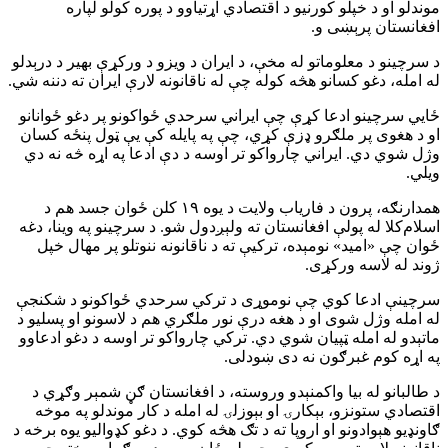
موندلو او د خپلو کورنیو د اقتصادي اړتیاوو د پوره کولو لپاره
افغانستان پرېښی و.
د سرچینو د معلوماتو له مخې، د ایران د ویزو د ورکړې بهیر د درېدلو
له امله، دغو کسانو هڅه کوله چې له ناقانونه لارې ایران ته دننه شي.
ځايي سرچینو ادعا کړې چې ایراني سرحدي ځواکونو پر دغو ځوانانو
او د هغوی پر ملګرو ډزې کړي، چې په پایله کې یې ټول پنځه کسان
وژل شوي دي. ایراني چارواکو تر اوسه د دې ادعا په اړه څه نه دي
ویلي.
همدارنګه، پرون د فاریاب ولایت د یوه ۱۹ کلن ځوان جسد هم د
اسلام‌کلا له پولې افغانستان ته ولېږدول شو. د سرچینو په وینا، دغه
ځوان چې «امید» نومېده، ترکیې ته د ناقانونه ننوتلو پر مهال خپل
ژوند له لاسه ورکړی.
سرچینې ادعا کوي چې نوموړی د ترکي سرحدي ځواکونو د شکنجې
له امله وژل شوی او د هغه درې نور ملګري هم د لاسونو او پسلیو د
ماتېدو له امله ټپیان شوي دي. ترکي چارواکو تر اوسه د دغو ادعاوو
په اړه کوم غبرګون نه دی ښودلی.
د طالبانو له بیا واکمنېدو وروسته، د افغانستان ګڼ شمېر وګړي د
اقتصادي ستونزو، بېکارۍ او بېوزلۍ له امله د کار موندلو په موخه
ګاونډیو هېوادونو او اروپا ته د تګ هڅه کوي. د دغو کډوالیو یوه برخه د