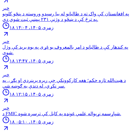
خبر
په افغانستان کې واک ته د طالبانو له بیا رسېدو وروسته د پنځو کلونو
په ترڅ کې د ښځو د وژنې ۲۳۱ پېښې ثبت شوي دي.
۱۸ زمری ۱۴۰۵، ۱۴:۰۴
خبر
په کندهار کې د طالبانو د امر بالمعروف یو غړی په یوه برید کې وژل
شوی.
۱۸ زمری ۱۴۰۵، ۱۳:۴۷
خبر
د هبت‌الله تازه حکم؛ هغه کارکوونکي چې ږیره پرېنږدي او پګړۍ په
سر نکړي، له دندې به ګوښه شي.
۱۸ زمری ۱۴۰۵، ۱۲:۱۵
خبر
د FMIC شپاړسمه نړیواله علمي غونډه په کابل کې ترسره شوه.
۱۸ زمری ۱۴۰۵، ۰۵:۱۰