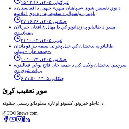
۱۵ غبرګولی ۱۴۰۵، ۲۲:۱۶
د نوې تاسیس شوې «سپاهیان میهن» جبهې، د افغانستان د
لومړۍ ولسوالۍ د سقوط په اړه نوې اعلامیه.
۲۷ چنګاښ ۱۴۰۵، ۱۶:۳۶
امسو: د طالبانو په زندانونو كې دا مهال ٨ افغان خبريالان
بنديان دي.
۲۱ غویی ۱۴۰۵، ۲۰:۰۴
طالبانو په بدخشان كې خپل پخوانى سيمه ييز قوماندان
«جمعه خان » نيولى.
۱۰ چنګاښ ۱۴۰۵، ۲۰:۲۴
سرچینې:بدخشان ولایت کې د جمعه خان فاتح پوځي فعالیتونه
زیات شوي دي.
۶ چنګاښ ۱۴۰۵، ۲۱:۵۰
موږ تعقیب کړئ
د عاجلو خبرونو، کلیپونو او تازه معلوماتو رسمي چینلونه.
@TOOSnews.com