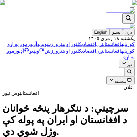
دری
پښتو
English
يکشنبه ۱۸ زمری ۱۴۰۵
کورپاڼه
افغانستان
نړۍ
اقتصادي
کلتور او هنر
ورزش
ویډیو
آډیو
زموږ په اړه
کورپاڼه
افغانستان
نړۍ
اقتصادي
کلتور او هنر
ورزش
ویډیو
آډیو
زموږ
په اړه
نور
سیسټم
اعلان
افغانستان
ټوس نیوز
سرچينې: د ننګرهار پنځه ځوانان
د افغانستان او ايران په پوله کې
وژل شوي دي.