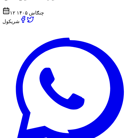
۱۲ چنګاښ ۱۴۰۵
شریکول