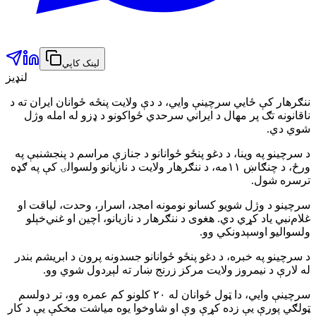
لینک کاپي
لنډیز
ننګرهار کې ځايي سرچینې وایي، د دې ولایت پنځه ځوانان ایران ته د
ناقانونه تګ پر مهال د ایراني سرحدي ځواکونو د ډزو له امله وژل
شوي دي.
د سرچینو په وینا، د دغو پنځو ځوانانو د جنازې مراسم د پنجشنبې په
ورځ، د چنګاښ ۱۱مه، د ننګرهار ولایت د نازیانو ولسوالۍ کې په ګډه
ترسره شول.
سرچینو د وژل شویو کسانو نومونه امجد، اسرار، وحدت، لیاقت او
غلام‌نبي یاد کړي دي. هغوی د ننګرهار د نازیانو، اچین او غني‌خېلو
ولسوالیو اوسېدونکي وو.
د سرچینو په خبره، د دغو پنځو ځوانانو جسدونه پرون د ابریشم بندر
له لارې د نیمروز ولایت مرکز زرنج ښار ته لېږدول شوي وو.
سرچینې وایي، دا ټول ځوانان له ۲۰ کلونو کم عمره وو، تر دولسم
ټولګي پورې یې زده کړې وې او شاوخوا یوه میاشت مخکې یې د کار