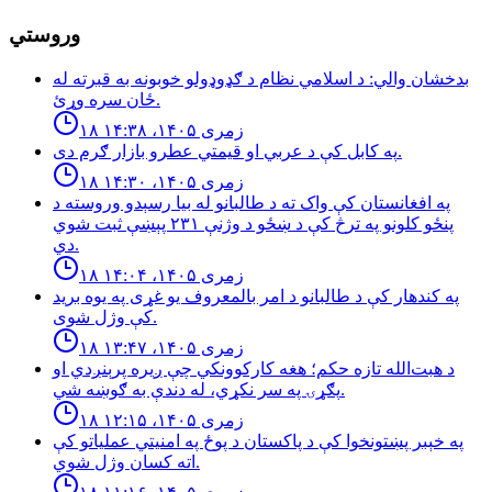
وروستي
بدخشان والي: د اسلامي نظام د ګډوډولو خوبونه به قبرته له
ځان سره وړئ.
۱۸ زمری ۱۴۰۵، ۱۴:۳۸
په كابل كې د عربي او قيمتي عطرو بازار ګرم دى.
۱۸ زمری ۱۴۰۵، ۱۴:۳۰
په افغانستان کې واک ته د طالبانو له بیا رسېدو وروسته د
پنځو کلونو په ترڅ کې د ښځو د وژنې ۲۳۱ پېښې ثبت شوي
دي.
۱۸ زمری ۱۴۰۵، ۱۴:۰۴
په کندهار کې د طالبانو د امر بالمعروف یو غړی په یوه برید
کې وژل شوی.
۱۸ زمری ۱۴۰۵، ۱۳:۴۷
د هبت‌الله تازه حکم؛ هغه کارکوونکي چې ږیره پرېنږدي او
پګړۍ په سر نکړي، له دندې به ګوښه شي.
۱۸ زمری ۱۴۰۵، ۱۲:۱۵
په خېبر پښتونخوا کې د پاکستان د پوځ په امنیتي عملیاتو کې
اته کسان وژل شوي.