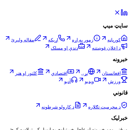
سایټ مېپ
کورپاڼه
زموږ په اړه
اړیکه
مقاله ولېږئ
د اعلان غوښتنه
دندې او مسلک
خبرونه
افغانستان
نړۍ
اقتصادي
کلتور او هنر
ورزش
ویډیو
آډیو
قانوني
د محرمیت تګلاره
د کارولو شرطونه
خبرلیک
ورځني مهم خبرونه او عاجل خبرتیاوې په ایمیل کې ترلاسه کړئ.