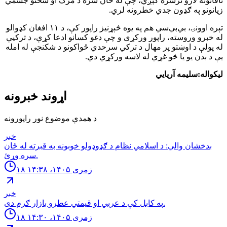
ناقانونه لارو ترسره کېږي، چې له ځان سره د مرګ او سختو جسمي
زیانونو په ګډون جدي خطرونه لري.
تېره اوونۍ، بي‌بي‌سي هم په یوه څېړنیز راپور کې، د ۱۱ افغان کډوالو
له خبرو وروسته، راپور ورکړی و چې دغو کسانو ادعا کړې، د ترکیې
له پولې د اوښتو پر مهال د ترکي سرحدي ځواکونو د شکنجې له امله
یې د بدن یو یا څو غړي له لاسه ورکړي دي.
لیکواله:سلیمه آریایي
اړوند خبرونه
د همدې موضوع نور راپورونه
خبر
بدخشان والي: د اسلامي نظام د ګډوډولو خوبونه به قبرته له ځان
سره وړئ.
۱۸ زمری ۱۴۰۵، ۱۴:۳۸
خبر
په كابل كې د عربي او قيمتي عطرو بازار ګرم دى.
۱۸ زمری ۱۴۰۵، ۱۴:۳۰