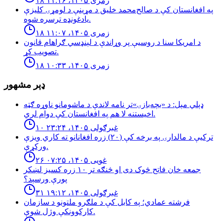
۱۸ زمری ۱۴۰۵، ۱۱:۱۶
په افغانستان کې د صالح‌محمد خلیق د مړینې د لومړۍ کلیزې
یادغونډه ترسره شوه.
۱۸ زمری ۱۴۰۵، ۱۱:۰۷
د امریکا سنا د روسیې پر وړاندې د لېنډسي ګراهام قانون
تصویب کړ.
۱۸ زمری ۱۴۰۵، ۱۰:۳۳
ډېر مشهور
ډېلي مېل: د «بچه‌بازۍ»تر نامه لاندې د ماشومانو ناوړه ګټه
اخیستنه لا هم په افغانستان کې دوام لري.
۱۰ غبرګولی ۱۴۰۵، ۲۳:۲۴
تركيې د مالدارۍ په برخه كې (٢٠) زره افغانانو ته كاري ويزې
وركړې.
۲۶ غویی ۱۴۰۵، ۰۷:۲۵
جمعه خان فاتح څوک دی او څنګه تر ۱۰ زره کسیز لښکر
پورې ورسېد؟
۳۱ غبرګولی ۱۴۰۵، ۱۹:۱۲
فرشته عمادي؛ په کابل کې د ملګرو ملتونو د سازمان
کارکوونکې وژل شوې.