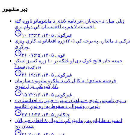
ډېر مشهور
ډېلي مېل: د «بچه‌بازۍ»تر نامه لاندې د ماشومانو ناوړه ګټه
اخیستنه لا هم په افغانستان کې دوام لري.
۱۰ غبرګولی ۱۴۰۵، ۲۳:۲۴
تركيې د مالدارۍ په برخه كې (٢٠) زره افغانانو ته كاري ويزې
وركړې.
۲۶ غویی ۱۴۰۵، ۰۷:۲۵
جمعه خان فاتح څوک دی او څنګه تر ۱۰ زره کسیز لښکر
پورې ورسېد؟
۳۱ غبرګولی ۱۴۰۵، ۱۹:۱۲
فرشته عمادي؛ په کابل کې د ملګرو ملتونو د سازمان
کارکوونکې وژل شوې.
۱۵ غبرګولی ۱۴۰۵، ۲۲:۱۶
د نوې تاسیس شوې «سپاهیان میهن» جبهې، د افغانستان د
لومړۍ ولسوالۍ د سقوط په اړه نوې اعلامیه.
۲۷ چنګاښ ۱۴۰۵، ۱۶:۳۶
امسو: د طالبانو په زندانونو كې دا مهال ٨ افغان خبريالان
بنديان دي.
۲۱ غویی ۱۴۰۵، ۲۰:۰۴