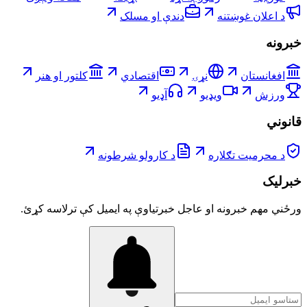
د اعلان غوښتنه
دندې او مسلک
خبرونه
افغانستان
نړۍ
اقتصادي
کلتور او هنر
ورزش
ویډیو
آډیو
قانوني
د محرمیت تګلاره
د کارولو شرطونه
خبرلیک
ورځني مهم خبرونه او عاجل خبرتیاوې په ایمیل کې ترلاسه کړئ.