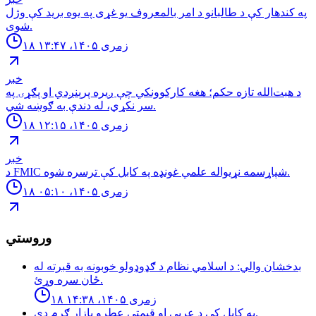
په کندهار کې د طالبانو د امر بالمعروف یو غړی په یوه برید کې وژل
شوی.
۱۸ زمری ۱۴۰۵، ۱۳:۴۷
خبر
د هبت‌الله تازه حکم؛ هغه کارکوونکي چې ږیره پرېنږدي او پګړۍ په
سر نکړي، له دندې به ګوښه شي.
۱۸ زمری ۱۴۰۵، ۱۲:۱۵
خبر
د FMIC شپاړسمه نړیواله علمي غونډه په کابل کې ترسره شوه.
۱۸ زمری ۱۴۰۵، ۰۵:۱۰
وروستي
بدخشان والي: د اسلامي نظام د ګډوډولو خوبونه به قبرته له
ځان سره وړئ.
۱۸ زمری ۱۴۰۵، ۱۴:۳۸
په كابل كې د عربي او قيمتي عطرو بازار ګرم دى.