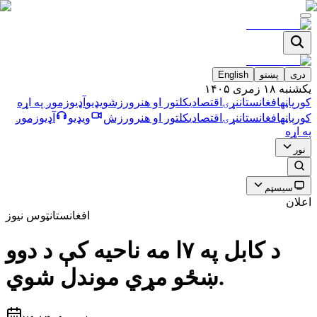
دری
پښتو
English
يکشنبه ۱۸ زمری ۱۴۰۵
کورپاڼه
افغانستان
نړۍ
اقتصادي
کلتور او هنر
ورزش
ویډیو
آډیو
زموږ په اړه
کورپاڼه
افغانستان
نړۍ
اقتصادي
کلتور او هنر
ورزش
ویډیو
آډیو
زموږ
په اړه
نور
سیسټم
اعلان
افغانستان
ټوس نیوز
د كابل په ٧ا مه ناحيه كې د دوو
ښځو مړي موندل شوي.