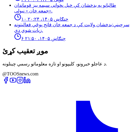
طالبانو په بدخشان كې خپل پخوانى سيمه ييز قوماندان
«جمعه خان » نيولى.
۱۰ چنګاښ ۱۴۰۵، ۲۰:۲۴
سرچینې:بدخشان ولایت کې د جمعه خان فاتح پوځي فعالیتونه
زیات شوي دي.
۶ چنګاښ ۱۴۰۵، ۲۱:۵۰
موږ تعقیب کړئ
د عاجلو خبرونو، کلیپونو او تازه معلوماتو رسمي چینلونه.
@TOOSnews.com