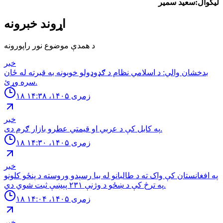
لیکوال:سعید سمیر
اړوند خبرونه
د همدې موضوع نور راپورونه
خبر
بدخشان والي: د اسلامي نظام د ګډوډولو خوبونه به قبرته له ځان
سره وړئ.
۱۸ زمری ۱۴۰۵، ۱۴:۳۸
خبر
په كابل كې د عربي او قيمتي عطرو بازار ګرم دى.
۱۸ زمری ۱۴۰۵، ۱۴:۳۰
خبر
په افغانستان کې واک ته د طالبانو له بیا رسېدو وروسته د پنځو کلونو
په ترڅ کې د ښځو د وژنې ۲۳۱ پېښې ثبت شوي دي.
۱۸ زمری ۱۴۰۵، ۱۴:۰۴
خبر