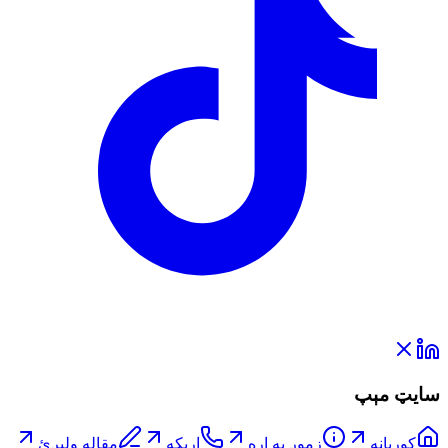
سایټ مېپ
کورپاڼه
زموږ په اړه
اړیکه
مقاله ولېږئ