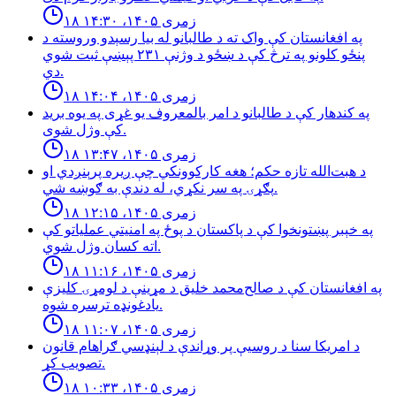
۱۸ زمری ۱۴۰۵، ۱۴:۳۰
په افغانستان کې واک ته د طالبانو له بیا رسېدو وروسته د
پنځو کلونو په ترڅ کې د ښځو د وژنې ۲۳۱ پېښې ثبت شوي
دي.
۱۸ زمری ۱۴۰۵، ۱۴:۰۴
په کندهار کې د طالبانو د امر بالمعروف یو غړی په یوه برید
کې وژل شوی.
۱۸ زمری ۱۴۰۵، ۱۳:۴۷
د هبت‌الله تازه حکم؛ هغه کارکوونکي چې ږیره پرېنږدي او
پګړۍ په سر نکړي، له دندې به ګوښه شي.
۱۸ زمری ۱۴۰۵، ۱۲:۱۵
په خېبر پښتونخوا کې د پاکستان د پوځ په امنیتي عملیاتو کې
اته کسان وژل شوي.
۱۸ زمری ۱۴۰۵، ۱۱:۱۶
په افغانستان کې د صالح‌محمد خلیق د مړینې د لومړۍ کلیزې
یادغونډه ترسره شوه.
۱۸ زمری ۱۴۰۵، ۱۱:۰۷
د امریکا سنا د روسیې پر وړاندې د لېنډسي ګراهام قانون
تصویب کړ.
۱۸ زمری ۱۴۰۵، ۱۰:۳۳