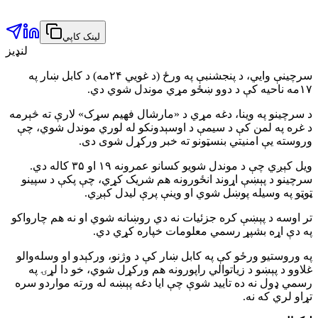
لینک کاپي
لنډیز
سرچینې وايي، د پنجشنبې په ورځ (د غويي ۲۴مه) د کابل ښار په
۱۷مه ناحیه کې د دوو ښځو مړي موندل شوي دي.
د سرچینو په وینا، دغه مړي د «مارشال فهیم سړک» لارې ته څېرمه
د غره په لمن کې د سیمې د اوسېدونکو له لوري موندل شوي، چې
وروسته یې امنیتي بنسټونو ته خبر ورکړل شوی دی.
ویل کېږي چې د موندل شویو کسانو عمرونه ۱۹ او ۳۵ کاله دي.
سرچینو د پېښې اړوند انځورونه هم شریک کړي، چې پکې د سپینو
ټوټو په وسیله پوښل شوي او وینې پرې لیدل کېږي.
تر اوسه د پېښې کره جزئیات نه دي روښانه شوي او نه هم چارواکو
په دې اړه بشپړ رسمي معلومات خپاره کړي دي.
په وروستیو ورځو کې په کابل ښار کې د وژنو، ورکېدو او وسله‌والو
غلاوو د پېښو د زیاتوالي راپورونه هم ورکړل شوي، خو دا لړۍ په
رسمي ډول نه ده تایید شوې چې ایا دغه پېښه له ورته مواردو سره
تړاو لري که نه.