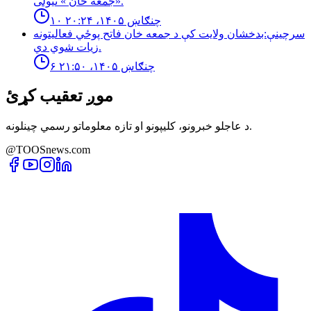
«جمعه خان » نيولى.
۱۰ چنګاښ ۱۴۰۵، ۲۰:۲۴
سرچینې:بدخشان ولایت کې د جمعه خان فاتح پوځي فعالیتونه
زیات شوي دي.
۶ چنګاښ ۱۴۰۵، ۲۱:۵۰
موږ تعقیب کړئ
د عاجلو خبرونو، کلیپونو او تازه معلوماتو رسمي چینلونه.
@TOOSnews.com