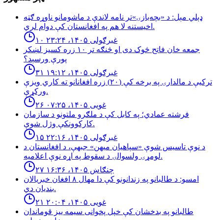
ډېلي مېل: د «بچه‌بازۍ»تر نامه لاندې د ماشومانو ناوړه ګټه
اخیستنه لا هم په افغانستان کې دوام لري.
۱۰ غبرګولی ۱۴۰۵، ۲۳:۲۴
جمعه خان فاتح څوک دی او څنګه تر ۱۰ زره کسیز لښکر
پورې ورسېد؟
۳۱ غبرګولی ۱۴۰۵، ۱۹:۱۲
تركيې د مالدارۍ په برخه كې (٢٠) زره افغانانو ته كاري ويزې
وركړې.
۲۶ غویی ۱۴۰۵، ۰۷:۲۵
فرشته عمادي؛ په کابل کې د ملګرو ملتونو د سازمان
کارکوونکې وژل شوې.
۱۵ غبرګولی ۱۴۰۵، ۲۲:۱۶
د نوې تاسیس شوې «سپاهیان میهن» جبهې، د افغانستان د
لومړۍ ولسوالۍ د سقوط په اړه نوې اعلامیه.
۲۷ چنګاښ ۱۴۰۵، ۱۶:۳۶
امسو: د طالبانو په زندانونو كې دا مهال ٨ افغان خبريالان
بنديان دي.
۲۱ غویی ۱۴۰۵، ۲۰:۰۴
طالبانو په بدخشان كې خپل پخوانى سيمه ييز قوماندان