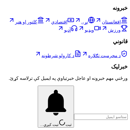
خبرونه
افغانستان
نړۍ
اقتصادي
کلتور او هنر
ورزش
ویډیو
آډیو
قانوني
د محرمیت تګلاره
د کارولو شرطونه
خبرلیک
ورځني مهم خبرونه او عاجل خبرتیاوې په ایمیل کې ترلاسه کړئ.
ثبت
ثبت کېږي...