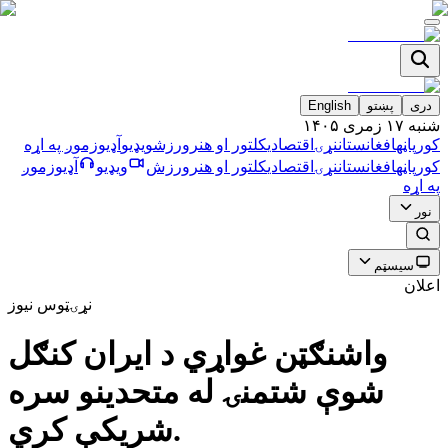
دری
پښتو
English
شنبه ۱۷ زمری ۱۴۰۵
کورپاڼه
افغانستان
نړۍ
اقتصادي
کلتور او هنر
ورزش
ویډیو
آډیو
زموږ په اړه
کورپاڼه
افغانستان
نړۍ
اقتصادي
کلتور او هنر
ورزش
ویډیو
آډیو
زموږ
په اړه
نور
سیسټم
اعلان
نړۍ
ټوس نیوز
واشنګټن غواړي د ايران كنګل
شوې شتمنۍ له متحدينو سره
شريكې كري.