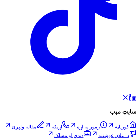
سایټ مېپ
کورپاڼه
زموږ په اړه
اړیکه
مقاله ولېږئ
د اعلان غوښتنه
دندې او مسلک