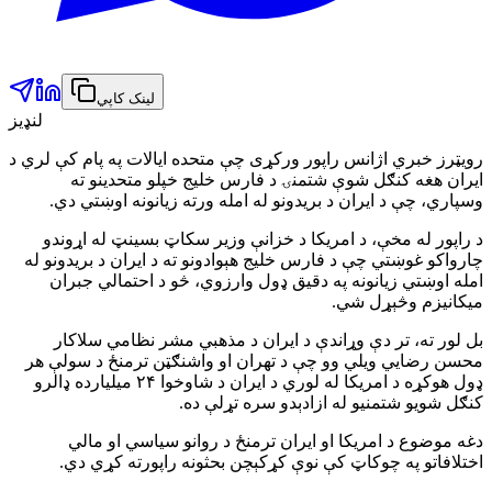
لینک کاپي
لنډیز
رویټرز خبري اژانس راپور ورکړی چې متحده ایالات په پام کې لري د
ایران هغه کنګل شوې شتمنۍ د فارس خلیج خپلو متحدینو ته
وسپاري، چې د ایران د بریدونو له امله ورته زیانونه اوښتي دي.
د راپور له مخې، د امریکا د خزانې وزیر سکاټ بسینټ له اړوندو
چارواکو غوښتي چې د فارس خلیج هېوادونو ته د ایران د بریدونو له
امله اوښتي زیانونه په دقیق ډول وارزوي، څو د احتمالي جبران
میکانیزم وڅېړل شي.
بل لور ته، تر دې وړاندې د ایران د مذهبي مشر نظامي سلاکار
محسن رضایي ویلي وو چې د تهران او واشنګټن ترمنځ د سولې هر
ډول هوکړه د امریکا له لوري د ایران د شاوخوا ۲۴ میلیارده ډالرو
کنګل شویو شتمنیو له ازادېدو سره تړلې ده.
دغه موضوع د امریکا او ایران ترمنځ د روانو سیاسي او مالي
اختلافاتو په چوکاټ کې نوې کړکېچن بحثونه راپورته کړي دي.