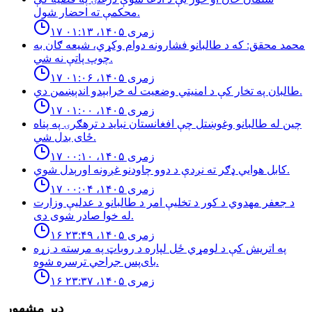
محكمې ته احضار شول.
۱۷ زمری ۱۴۰۵، ۰۱:۱۳
محمد محقق: كه د طالبانو فشارونه دوام وكړي، شيعه ګان به
چوپ پاتې نه شي.
۱۷ زمری ۱۴۰۵، ۰۱:۰۶
طالبان په تخار کې د امنيتي وضعيت له خرابېدو اندېښمن دي.
۱۷ زمری ۱۴۰۵، ۰۱:۰۰
چین له طالبانو وغوښتل چې افغانستان نباید د ترهګرۍ په پناه
ځای بدل شي.
۱۷ زمری ۱۴۰۵، ۰۰:۱۰
كابل هوايي ډګر ته نږدې د دوو چاودنو غږونه اورېدل شوي.
۱۷ زمری ۱۴۰۵، ۰۰:۰۴
د جعفر مهدوي د کور د تخلیې امر د طالبانو د عدلیې وزارت
له خوا صادر شوی دی.
۱۶ زمری ۱۴۰۵، ۲۳:۴۹
په اتریش کې د لومړي ځل لپاره د روباټ په مرسته د زړه
بای‌پس جراحي ترسره شوه.
۱۶ زمری ۱۴۰۵، ۲۳:۳۷
ډېر مشهور