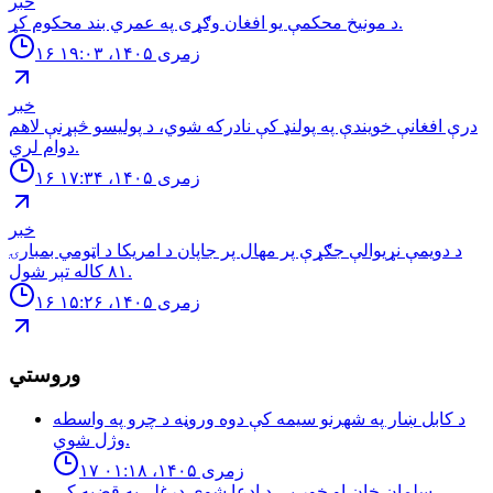
خبر
د مونیخ محکمې یو افغان وګړی په عمري بند محکوم کړ.
۱۶ زمری ۱۴۰۵، ۱۹:۰۳
خبر
درې افغانې خویندې په پولنډ کې نادرکه شوي، د پولیسو څېړنې لاهم
دوام لري.
۱۶ زمری ۱۴۰۵، ۱۷:۳۴
خبر
د دويمې نړيوالې جګړې پر مهال پر جاپان د امريکا د اټومي بمبارۍ
۸۱ کاله تېر شول.
۱۶ زمری ۱۴۰۵، ۱۵:۲۶
وروستي
د كابل ښار په شهرنو سيمه كې دوه وروڼه د چرو په واسطه
وژل شوي.
۱۷ زمری ۱۴۰۵، ۰۱:۱۸
سلمان خان او خور یې د ادعا شوې درغلۍ په قضيه كې