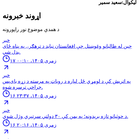
لیکوال:سعید سمیر
اړوند خبرونه
د همدې موضوع نور راپورونه
خبر
چین له طالبانو وغوښتل چې افغانستان نباید د ترهګرۍ په پناه ځای
بدل شي.
۱۷ زمری ۱۴۰۵، ۰۰:۱۰
خبر
په اتریش کې د لومړي ځل لپاره د روباټ په مرسته د زړه بای‌پس
جراحي ترسره شوه.
۱۶ زمری ۱۴۰۵، ۲۳:۳۷
خبر
د حوثيانو تازه بريدونه؛ په يمن كې ٣٠ دولتي سرتېري وژل شوي.
۱۶ زمری ۱۴۰۵، ۲۰:۱۶