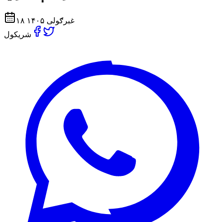
۱۸ غبرګولی ۱۴۰۵
شریکول