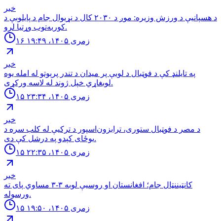
خبر
د هسپانیې د ورزش وزیره: موږ د ۲۰۳۰ کال د نړیوال جام د پایلوبې د
کوربه‌توب وړتیا لرو.
۱۶ زمری ۱۴۰۵، ۱۹:۴۹
خبر
په تایلنډ کې د فوټبال د لوبې پر میدان د تندر پرېوتو له امله یوه
لوبغاړي خپل ژوند له لاسه ورکړی.
۱۵ زمری ۱۴۰۵، ۲۳:۳۴
خبر
د مصر د فوټبال ستوری، ترابزون‌اسپور د ترکیې له کلب سره د
یوځای کېدو په درشل کې دی.
۱۵ زمری ۱۴۰۵، ۲۲:۳۵
خبر
کانټیننټال جام؛ افغانستان او روسیې لوبه ۳-۳ مساوي پای ته
ورسوله.
۱۵ زمری ۱۴۰۵، ۱۹:۵۰