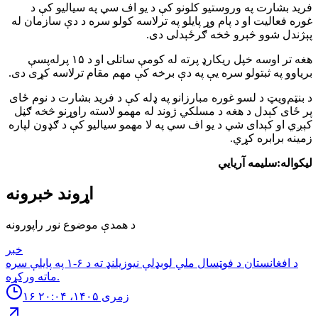
فرید بشارت په وروستیو کلونو کې د یو اف سي په سیالیو کې د
غوره فعالیت او د پام وړ پایلو په ترلاسه کولو سره د دې سازمان له
پېژندل شوو څېرو څخه ګرځېدلی دی.
هغه تر اوسه خپل ریکارډ پرته له کومې ساتلی او د ۱۵ پرله‌پسې
بریاوو په ثبتولو سره یې په دې برخه کې مهم مقام ترلاسه کړی دی.
د بنټم‌ویټ د لسو غوره مبارزانو په ډله کې د فرید بشارت د نوم ځای
پر ځای کېدل د هغه د مسلکي ژوند له مهمو لاسته راوړنو څخه ګڼل
کېږي او کېدای شي د یو اف سي په لا مهمو سیالیو کې د ګډون لپاره
زمینه برابره کړي.
لیکواله:سلیمه آریایي
اړوند خبرونه
د همدې موضوع نور راپورونه
خبر
د افغانستان د فوټسال ملي لوبډلې نیوزیلنډ ته د ۶-۱ په پایلې سره
ماته ورکړه.
۱۶ زمری ۱۴۰۵، ۲۰:۰۴