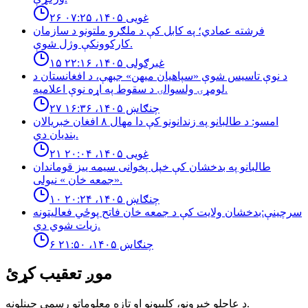
۲۶ غویی ۱۴۰۵، ۰۷:۲۵
فرشته عمادي؛ په کابل کې د ملګرو ملتونو د سازمان
کارکوونکې وژل شوې.
۱۵ غبرګولی ۱۴۰۵، ۲۲:۱۶
د نوې تاسیس شوې «سپاهیان میهن» جبهې، د افغانستان د
لومړۍ ولسوالۍ د سقوط په اړه نوې اعلامیه.
۲۷ چنګاښ ۱۴۰۵، ۱۶:۳۶
امسو: د طالبانو په زندانونو كې دا مهال ٨ افغان خبريالان
بنديان دي.
۲۱ غویی ۱۴۰۵، ۲۰:۰۴
طالبانو په بدخشان كې خپل پخوانى سيمه ييز قوماندان
«جمعه خان » نيولى.
۱۰ چنګاښ ۱۴۰۵، ۲۰:۲۴
سرچینې:بدخشان ولایت کې د جمعه خان فاتح پوځي فعالیتونه
زیات شوي دي.
۶ چنګاښ ۱۴۰۵، ۲۱:۵۰
موږ تعقیب کړئ
د عاجلو خبرونو، کلیپونو او تازه معلوماتو رسمي چینلونه.