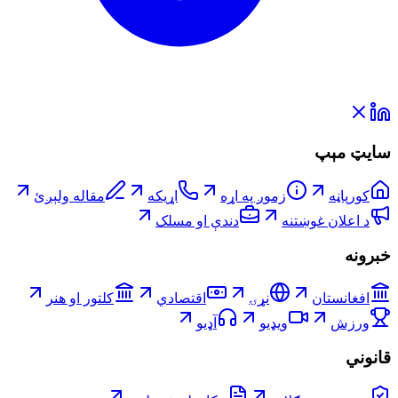
سایټ مېپ
کورپاڼه
زموږ په اړه
اړیکه
مقاله ولېږئ
د اعلان غوښتنه
دندې او مسلک
خبرونه
افغانستان
نړۍ
اقتصادي
کلتور او هنر
ورزش
ویډیو
آډیو
قانوني