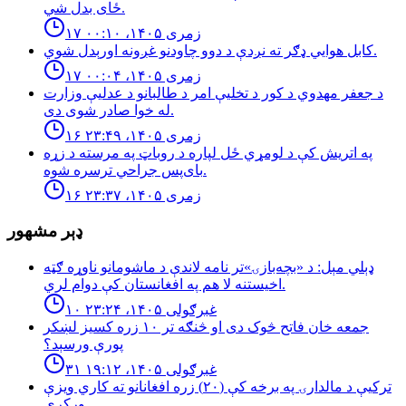
ځای بدل شي.
۱۷ زمری ۱۴۰۵، ۰۰:۱۰
كابل هوايي ډګر ته نږدې د دوو چاودنو غږونه اورېدل شوي.
۱۷ زمری ۱۴۰۵، ۰۰:۰۴
د جعفر مهدوي د کور د تخلیې امر د طالبانو د عدلیې وزارت
له خوا صادر شوی دی.
۱۶ زمری ۱۴۰۵، ۲۳:۴۹
په اتریش کې د لومړي ځل لپاره د روباټ په مرسته د زړه
بای‌پس جراحي ترسره شوه.
۱۶ زمری ۱۴۰۵، ۲۳:۳۷
ډېر مشهور
ډېلي مېل: د «بچه‌بازۍ»تر نامه لاندې د ماشومانو ناوړه ګټه
اخیستنه لا هم په افغانستان کې دوام لري.
۱۰ غبرګولی ۱۴۰۵، ۲۳:۲۴
جمعه خان فاتح څوک دی او څنګه تر ۱۰ زره کسیز لښکر
پورې ورسېد؟
۳۱ غبرګولی ۱۴۰۵، ۱۹:۱۲
تركيې د مالدارۍ په برخه كې (٢٠) زره افغانانو ته كاري ويزې
وركړې.