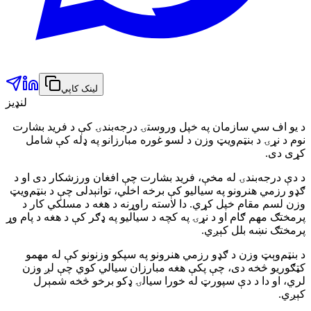
لینک کاپي
لنډیز
د یو اف سي سازمان په خپل وروستۍ درجه‌بندۍ کې د فرید بشارت
نوم د نړۍ د بنټم‌ویټ وزن د لسو غوره مبارزانو په ډله کې شامل
کړی دی.
د دې درجه‌بندۍ له مخې، فرید بشارت چې افغان ورزشکار دی او د
ګډو رزمي هنرونو په سیالیو کې برخه اخلي، توانېدلی چې د بنټم‌ویټ
وزن لسم مقام خپل کړي. دا لاسته راوړنه د هغه د مسلکي کار د
پرمختګ مهم ګام او د نړۍ په کچه د سیالیو په ډګر کې د هغه د پام وړ
پرمختګ نښه بلل کېږي.
د بنټم‌وېټ وزن د ګډو رزمي هنرونو په سپکو وزنونو کې له مهمو
کټګوریو څخه دی، چې پکې هغه مبارزان سیالي کوي چې لږ وزن
لري، او دا د دې سپورټ له خورا سیالۍ ډکو برخو څخه شمېرل
کېږي.