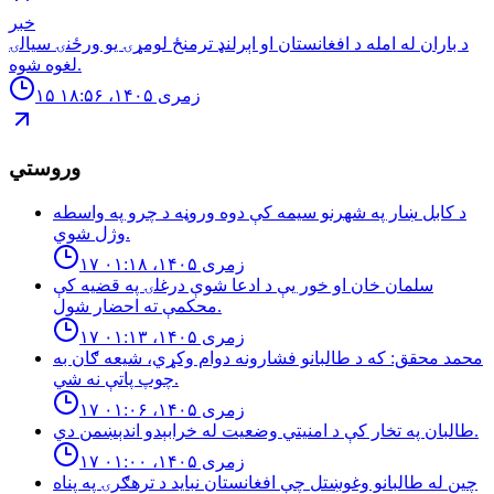
خبر
د باران له امله د افغانستان او اېرلنډ ترمنځ لومړۍ يو ورځنۍ سيالۍ
لغوه شوه.
۱۵ زمری ۱۴۰۵، ۱۸:۵۶
وروستي
د كابل ښار په شهرنو سيمه كې دوه وروڼه د چرو په واسطه
وژل شوي.
۱۷ زمری ۱۴۰۵، ۰۱:۱۸
سلمان خان او خور یې د ادعا شوې درغلۍ په قضيه كې
محكمې ته احضار شول.
۱۷ زمری ۱۴۰۵، ۰۱:۱۳
محمد محقق: كه د طالبانو فشارونه دوام وكړي، شيعه ګان به
چوپ پاتې نه شي.
۱۷ زمری ۱۴۰۵، ۰۱:۰۶
طالبان په تخار کې د امنيتي وضعيت له خرابېدو اندېښمن دي.
۱۷ زمری ۱۴۰۵، ۰۱:۰۰
چین له طالبانو وغوښتل چې افغانستان نباید د ترهګرۍ په پناه