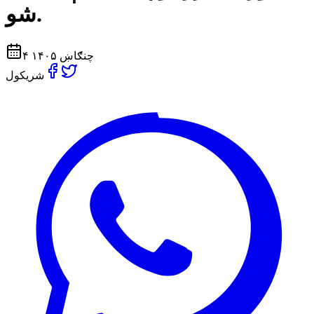
شو.
۴ چنګاښ ۱۴۰۵
شریکول