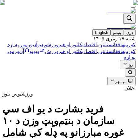
دری
پښتو
English
شنبه ۱۷ زمری ۱۴۰۵
کورپاڼه
افغانستان
نړۍ
اقتصادي
کلتور او هنر
ورزش
ویډیو
آډیو
زموږ په اړه
کورپاڼه
افغانستان
نړۍ
اقتصادي
کلتور او هنر
ورزش
ویډیو
آډیو
زموږ
په اړه
نور
سیسټم
اعلان
ورزش
ټوس نیوز
فرید بشارت د یو اف سي
سازمان د بنټم‌وېټ وزن د ۱۰
غوره مبارزانو په ډله کې شامل