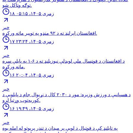
توګه وټاکل شو.
۱۸ زمری ۱۴۰۵، ۰۵:۱۵
خبر
افغانستان اېرلنډ ته د ٩٢ منډو په توپیر ماته وركړه.
۱۷ زمری ۱۴۰۵، ۲۳:۲۴
خبر
د افغانستان د فوټسال ملي لوبډلې نیوزیلنډ ته د ۶-۱ په پایلې سره
ماته ورکړه.
۱۶ زمری ۱۴۰۵، ۲۰:۰۴
خبر
د هسپانیې د ورزش وزیره: موږ د ۲۰۳۰ کال د نړیوال جام د پایلوبې د
کوربه‌توب وړتیا لرو.
۱۶ زمری ۱۴۰۵، ۱۹:۴۹
خبر
په تایلنډ کې د فوټبال د لوبې پر میدان د تندر پرېوتو له امله یوه