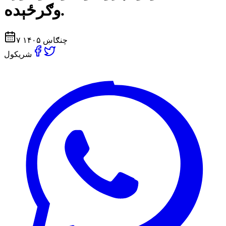
وګرځېده.
۷ چنګاښ ۱۴۰۵
شریکول