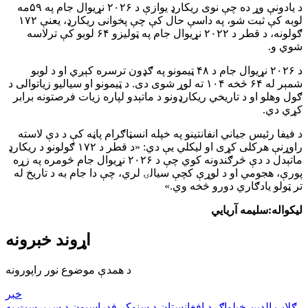
د یادونې وړ ده چې نوی ریکارډ یوازې د ۲۰۲۶ نړیوال جام په ۵۹مه
لوبه کې ثبت شو، په داسې حال کې چې پخوانی ریکارډ، یعنې ۱۷۲
ګولونه، د قطر د ۲۰۲۲ نړیوال جام په ټولیزو ۶۴ لوبو کې ترلاسه
شوي و.
د ۲۰۲۶ نړیوال جام د ۴۸ ټیمونو په ګډون ترسره کېږي او د لوبو
شمېر له ۶۴ څخه ۱۰۴ ته لوړ شوی دی. د ټیمونو او سیالیو زیاتوالی د
ګول وهلو او د تاریخي ریکارډونو د ماتېدو لپاره زیات فرصتونه برابر
کړي دي.
د فیفا رئیس جیاني انفانتینو په خپله انسټاګرام پاڼه کې د دې لاسته
راوړنې هرکلی کړی او لیکلي یې دي: «د قطر د ۱۷۲ ګولونو د ریکارډ
ماتېدل د دې څرګندونه کوي چې د ۲۰۲۶ نړیوال جام څومره په زړه
پورې، هجومي او د لوړې کچې سیالۍ لري، چې دا جام به د تاریخ له
تر ټولو یادګاري دورو څخه وي.»
لیکواله:سلیمه آریایي
اړوند خبرونه
د همدې موضوع نور راپورونه
خبر
ګلاب الدین خپلواګ د افغانستان د سنوکر فدراسیون د سرپرست په