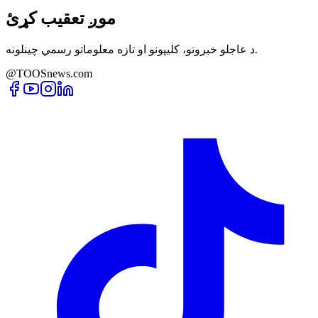
موږ تعقیب کړئ
د عاجلو خبرونو، کلیپونو او تازه معلوماتو رسمي چینلونه.
@TOOSnews.com