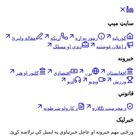
سایټ مېپ
کورپاڼه
زموږ په اړه
اړیکه
مقاله ولېږئ
د اعلان غوښتنه
دندې او مسلک
خبرونه
افغانستان
نړۍ
اقتصادي
کلتور او هنر
ورزش
ویډیو
آډیو
قانوني
د محرمیت تګلاره
د کارولو شرطونه
خبرلیک
ورځني مهم خبرونه او عاجل خبرتیاوې په ایمیل کې ترلاسه کړئ.