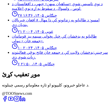
د نوې تاسیس شوې «سپاهیان میهن» جبهې، د افغانستان د
لومړۍ ولسوالۍ د سقوط په اړه نوې اعلامیه.
۲۷ چنګاښ ۱۴۰۵، ۱۶:۳۶
امسو: د طالبانو په زندانونو كې دا مهال ٨ افغان خبريالان
بنديان دي.
۲۱ غویی ۱۴۰۵، ۲۰:۰۴
طالبانو په بدخشان كې خپل پخوانى سيمه ييز قوماندان
«جمعه خان » نيولى.
۱۰ چنګاښ ۱۴۰۵، ۲۰:۲۴
سرچینې:بدخشان ولایت کې د جمعه خان فاتح پوځي فعالیتونه
زیات شوي دي.
۶ چنګاښ ۱۴۰۵، ۲۱:۵۰
موږ تعقیب کړئ
د عاجلو خبرونو، کلیپونو او تازه معلوماتو رسمي چینلونه.
@TOOSnews.com