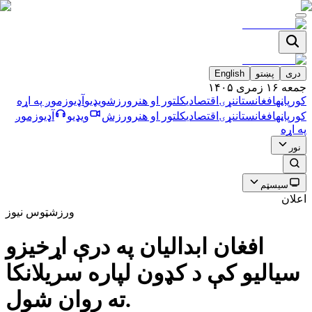
دری
پښتو
English
جمعه ۱۶ زمری ۱۴۰۵
کورپاڼه
افغانستان
نړۍ
اقتصادي
کلتور او هنر
ورزش
ویډیو
آډیو
زموږ په اړه
کورپاڼه
افغانستان
نړۍ
اقتصادي
کلتور او هنر
ورزش
ویډیو
آډیو
زموږ
په اړه
نور
سیسټم
اعلان
ورزش
ټوس نیوز
افغان ابداليان په درې اړخيزو
سياليو كې د كډون لپاره سريلانكا
ته روان شول.