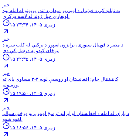
خبر
په تایلنډ کې د فوټبال د لوبې پر میدان د تندر پرېوتو له امله یوه
لوبغاړي خپل ژوند له لاسه ورکړی.
۱۵ زمری ۱۴۰۵، ۲۳:۳۴
خبر
د مصر د فوټبال ستوری، ترابزون‌اسپور د ترکیې له کلب سره د
یوځای کېدو په درشل کې دی.
۱۵ زمری ۱۴۰۵، ۲۲:۳۵
خبر
کانټیننټال جام؛ افغانستان او روسیې لوبه ۳-۳ مساوي پای ته
ورسوله.
۱۵ زمری ۱۴۰۵، ۱۹:۵۰
خبر
د باران له امله د افغانستان او اېرلنډ ترمنځ لومړۍ يو ورځنۍ سيالۍ
لغوه شوه.
۱۵ زمری ۱۴۰۵، ۱۸:۵۶