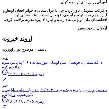
لوبډلې پر وړاندې ترسره کړي.
د کرکټ شنونکي باور لري، چې دا ډول سیالۍ د ځوانو افغان لوبغاړو
لپاره مهم فرصتونه برابروي، څو خپل استعدادونه وښایي او د
افغانستان ملي لوبډلې ته د رسېدو لپاره لا ډېره تجربه ترلاسه کړي.
لیکوال:سعید سمیر
اړوند خبرونه
د همدې موضوع نور راپورونه
خبر
د افغانستان د فوټسال ملي لوبډلې نیوزیلنډ ته د ۶-۱ په پایلې سره
ماته ورکړه.
۱۶ زمری ۱۴۰۵، ۲۰:۰۴
خبر
د هسپانیې د ورزش وزیره: موږ د ۲۰۳۰ کال د نړیوال جام د پایلوبې د
کوربه‌توب وړتیا لرو.
۱۶ زمری ۱۴۰۵، ۱۹:۴۹