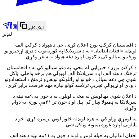
لینک کاپي
لنډیز
د افغانستان کرکټ بورډ اعلان کړی، چې د هېواد د کرکټ الف
لوبډله «افغان ابدالیان» به د سریلانکا په کوربه‌توب د درې اړخیزو یو
ورځنیو سیالیو کې د ګډون لپاره دغه هېواد ته سفر وکړي.
د کرکټ بورډ د خبرپاڼې له مخې، په دغو سیالیو کې به د افغانستان
ترڅنګ د هند الف او د سریلانکا الف لوبډلې هم برخه واخلي. ټاکل
شوې چې دغه سیالۍ د ځوانو او راتلونکو لوبغاړو ترمنځ د استعدادونو
د ودې او نړیوالې تجربې ترلاسه کولو لپاره مهم فرصت برابر کړي.
د اعلان شوي مهالوېش له مخې، لوبلړۍ به د جون په ۹مه نېټه د
سریلانکا په ډمبولا ښار کې پیل او د جون تر ۲۱مې پورې به دوام
وکړي.
په لومړي پړاو کې به هره لوبډله څلور لوبې ترسره کړي، څو د
پایلوبې لپاره غوره ټیمونه وټاکل شي.
افغان ابدالیان به خپله لومړۍ لوبه د جون په ۱۱مه نېټه د هند الف