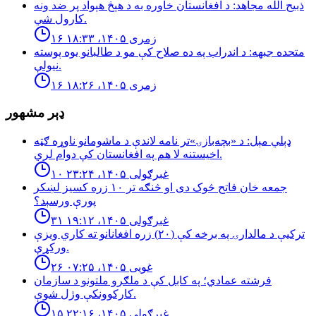
ذبيح اللّٰه مجاهد: د افغانستان خاوره به د هېڅ هېواد پر ضد ونه
كارول شي.
۱۶ زمری ۱۴۰۵، ۱۸:۳۳
متحده جبهه: د اندراب په ده صلاح كې مو د طالبانو يوه پوسته
نيولې.
۱۶ زمری ۱۴۰۵، ۱۸:۲۶
ډېر مشهور
ډېلي مېل: د «بچه‌بازۍ»تر نامه لاندې د ماشومانو ناوړه ګټه
اخیستنه لا هم په افغانستان کې دوام لري.
۱۰ غبرګولی ۱۴۰۵، ۲۳:۲۴
جمعه خان فاتح څوک دی او څنګه تر ۱۰ زره کسیز لښکر
پورې ورسېد؟
۳۱ غبرګولی ۱۴۰۵، ۱۹:۱۲
تركيې د مالدارۍ په برخه كې (٢٠) زره افغانانو ته كاري ويزې
وركړې.
۲۶ غویی ۱۴۰۵، ۰۷:۲۵
فرشته عمادي؛ په کابل کې د ملګرو ملتونو د سازمان
کارکوونکې وژل شوې.
۱۵ غبرګولی ۱۴۰۵، ۲۲:۱۶