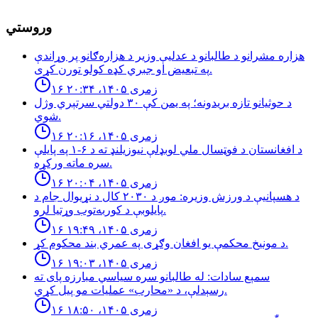
وروستي
هزاره مشرانو د طالبانو د عدلیې وزیر د هزاره‌ګانو پر وړاندې
په تبعیض او جبري کډه کولو تورن کړی.
۱۶ زمری ۱۴۰۵، ۲۰:۳۴
د حوثيانو تازه بريدونه؛ په يمن كې ٣٠ دولتي سرتېري وژل
شوي.
۱۶ زمری ۱۴۰۵، ۲۰:۱۶
د افغانستان د فوټسال ملي لوبډلې نیوزیلنډ ته د ۶-۱ په پایلې
سره ماته ورکړه.
۱۶ زمری ۱۴۰۵، ۲۰:۰۴
د هسپانیې د ورزش وزیره: موږ د ۲۰۳۰ کال د نړیوال جام د
پایلوبې د کوربه‌توب وړتیا لرو.
۱۶ زمری ۱۴۰۵، ۱۹:۴۹
د مونیخ محکمې یو افغان وګړی په عمري بند محکوم کړ.
۱۶ زمری ۱۴۰۵، ۱۹:۰۳
سمېع سادات: له طالبانو سره سياسي مبارزه پاى ته
رسېدلې، د «محارب» عمليات مو پيل كړي.
۱۶ زمری ۱۴۰۵، ۱۸:۵۰