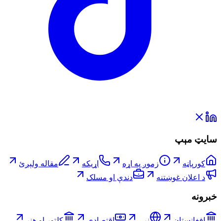
سایټ مېپ
کورپاڼه
زموږ په اړه
اړیکه
مقاله ولېږئ
د اعلان غوښتنه
دندې او مسلک
خبرونه
افغانستان
نړۍ
اقتصادي
کلتور او هنر