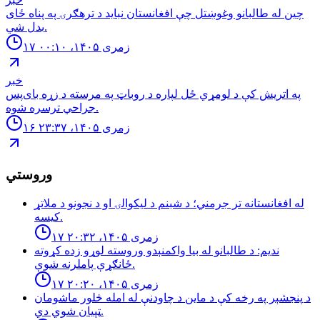
چین له طالبانو وغوښتل چې افغانستان نباید د ترهګرۍ په پناه ځای
بدل شي.
۱۷ زمری ۱۴۰۵، ۰۰:۱۰
خبر
په اتریش کې د لومړي ځل لپاره د روباټ په مرسته د زړه بای‌پس
جراحي ترسره شوه.
۱۶ زمری ۱۴۰۵، ۲۳:۳۷
وروستي
له افغانستانه تر جرمني؛ د شبنم د ليكوالۍ او د نجونو د ملاتړ
كيسه.
۱۷ زمری ۱۴۰۵، ۲۰:۳۲
نديم: د طالبانو له بيا واكمنېدو وروسته لوړو زده كړوته
ځانګړې پاملرنه شوې.
۱۷ زمری ۱۴۰۵، ۲۰:۲۰
د پنجشېر په رخه کې د ماین د چاودنې له امله څلور ماشومان
ټپیان شوي دي.