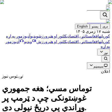
دری
پښتو
English
شنبه ۱۷ زمری ۱۴۰۵
کورپاڼه
افغانستان
نړۍ
اقتصادي
کلتور او هنر
ورزش
ویډیو
آډیو
زموږ په اړه
کورپاڼه
افغانستان
نړۍ
اقتصادي
کلتور او هنر
ورزش
ویډیو
آډیو
زموږ
په اړه
نور
سیسټم
اعلان
نړۍ
ټوس نیوز
توماس مسي؛ هغه جمهوري
‌غوښتونکی چې د ټرمپ پر
وړاندې یې دریځ نیولی دی.