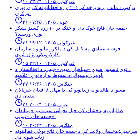
۱۰ غبرګولی ۱۴۰۵، ۲۳:۲۴
تركيې د مالدارۍ په برخه كې (٢٠) زره افغانانو ته كاري ويزې
وركړې.
۲۶ غویی ۱۴۰۵، ۰۷:۲۵
جمعه خان فاتح څوک دی او څنګه تر ۱۰ زره کسیز لښکر
پورې ورسېد؟
۳۱ غبرګولی ۱۴۰۵، ۱۹:۱۲
فرشته عمادي؛ په کابل کې د ملګرو ملتونو د سازمان
کارکوونکې وژل شوې.
۱۵ غبرګولی ۱۴۰۵، ۲۲:۱۶
د نوې تاسیس شوې «سپاهیان میهن» جبهې، د افغانستان د
لومړۍ ولسوالۍ د سقوط په اړه نوې اعلامیه.
۲۷ چنګاښ ۱۴۰۵، ۱۶:۳۶
امسو: د طالبانو په زندانونو كې دا مهال ٨ افغان خبريالان
بنديان دي.
۲۱ غویی ۱۴۰۵، ۲۰:۰۴
طالبانو په بدخشان كې خپل پخوانى سيمه ييز قوماندان
«جمعه خان » نيولى.
۱۰ چنګاښ ۱۴۰۵، ۲۰:۲۴
سرچینې:بدخشان ولایت کې د جمعه خان فاتح پوځي فعالیتونه
زیات شوي دي.