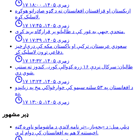
۱۷ زمری ۱۴۰۵، ۱۸:۰۰
ازبكستان او قزاقستان افغانستان ته د ګډو صادراتو هوكړه
لاسليک كړه.
۱۷ زمری ۱۴۰۵، ۱۷:۴۵
متحدې جبهې به غور کې د طالبانو پر قرارګاه بريد كړی.
۱۷ زمری ۱۴۰۵، ۱۷:۳۹
سعودي عربستان، ترکیې او پاکستان مکه کې درې‌اړخیز
دفاعي تړون لاسلیک کړ.
۱۷ زمری ۱۴۰۵، ۱۴:۳۲
طالبان: سږكال نږدې ١۶ زره كډوالې كورنۍ كندوز ته ستنې
شوي دي.
۱۷ زمری ۱۴۰۵، ۱۳:۲۴
د افغانستان په ۵۳ سلنه سيمو كې خوارځواکي مخ په زياتېدو
ده.
۱۷ زمری ۱۴۰۵، ۱۳:۰۵
ډېر مشهور
ډېلي مېل: د «بچه‌بازۍ»تر نامه لاندې د ماشومانو ناوړه ګټه
اخیستنه لا هم په افغانستان کې دوام لري.