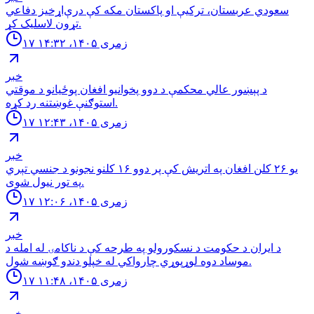
سعودي عربستان، ترکیې او پاکستان مکه کې درې‌اړخیز دفاعي
تړون لاسلیک کړ.
۱۷ زمری ۱۴۰۵، ۱۴:۳۲
خبر
د پېښور عالي محکمې د دوو پخوانیو افغان پوځیانو د موقتي
استوګنې غوښتنه رد کړه.
۱۷ زمری ۱۴۰۵، ۱۲:۴۳
خبر
یو ۲۶ کلن افغان په اتریش کې پر دوو ۱۶ کلنو نجونو د جنسي تېري
په تور نیول شوی.
۱۷ زمری ۱۴۰۵، ۱۲:۰۶
خبر
د ایران د حکومت د نسکورولو په طرحه کې د ناکامۍ له امله د
موساد دوه لوړپوړي چارواکي له خپلو دندو ګوښه شول.
۱۷ زمری ۱۴۰۵، ۱۱:۴۸
خبر