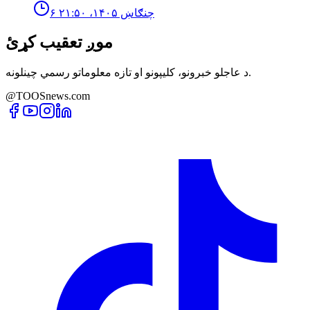
۶ چنګاښ ۱۴۰۵، ۲۱:۵۰
موږ تعقیب کړئ
د عاجلو خبرونو، کلیپونو او تازه معلوماتو رسمي چینلونه.
@TOOSnews.com