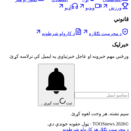
ورزش
ویډیو
آډیو
قانوني
د محرمیت تګلاره
د کارولو شرطونه
خبرلیک
ورځني مهم خبرونه او عاجل خبرتیاوې په ایمیل کې ترلاسه کړئ.
ثبت
ثبت کېږي...
سپم نشته. هر وخت لغوه کړئ.
©
2026
TOOSnews
·
ټول حقونه خوندي دي.
د محرمیت تګلاره
د کارولو شرطونه