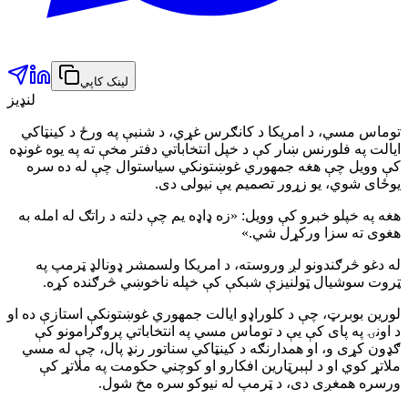
لینک کاپي
لنډیز
توماس مسي، د امريکا د کانګرس غړي، د شنبې په ورځ د کينټاکي
ايالت په فلورنس ښار کې د خپل انتخاباتي دفتر مخې ته په يوه غونډه
کې وويل چې هغه جمهوري غوښتونکي سياستوال چې له ده سره
يوځای شوي، يو زړور تصميم يې نيولی دی.
هغه په خپلو خبرو کې وويل: «زه ډاډه يم چې دلته د راتګ له امله به
هغوی ته سزا ورکړل شي.»
له دغو څرګندونو لږ وروسته، د امريکا ولسمشر ډونالډ ټرمپ په
ټروت سوشيال ټولنيزې شبکې کې خپله ناخوښي څرګنده کړه.
لورين بوبرټ، چې د کلوراډو ايالت جمهوري غوښتونکې استازې ده او
د اونۍ په پای کې يې د توماس مسي په انتخاباتي پروګرامونو کې
ګډون کړی و، او همدارنګه د کينټاکي سناتور رنډ پال، چې له مسي
ملاتړ کوي او د لېبرټارين افکارو او کوچني حکومت په ملاتړ کې
ورسره همغږی دی، د ټرمپ له نيوکو سره مخ شول.