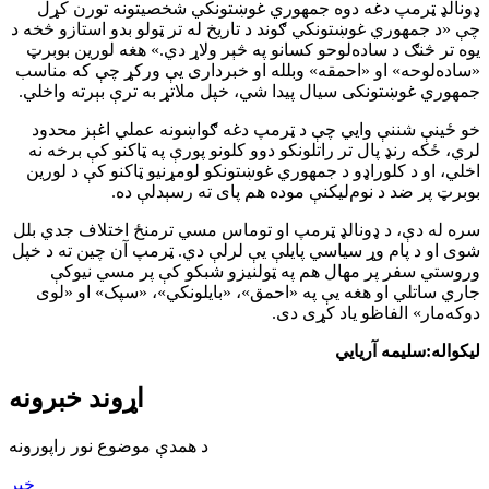
ډونالډ ټرمپ دغه دوه جمهوري غوښتونکي شخصيتونه تورن کړل
چې «د جمهوري غوښتونکي ګوند د تاريخ له تر ټولو بدو استازو څخه د
يوه تر څنګ د ساده‌لوحو کسانو په څېر ولاړ دي.» هغه لورين بوبرټ
«ساده‌لوحه» او «احمقه» وبلله او خبرداری يې ورکړ چې که مناسب
جمهوري غوښتونکی سيال پيدا شي، خپل ملاتړ به ترې بېرته واخلي.
خو ځينې شننې وايي چې د ټرمپ دغه ګواښونه عملي اغېز محدود
لري، ځکه رنډ پال تر راتلونکو دوو کلونو پورې په ټاکنو کې برخه نه
اخلي، او د کلوراډو د جمهوري غوښتونکو لومړنيو ټاکنو کې د لورين
بوبرټ پر ضد د نوم‌ليکنې موده هم پای ته رسېدلې ده.
سره له دې، د ډونالډ ټرمپ او توماس مسي ترمنځ اختلاف جدي بلل
شوی او د پام وړ سياسي پايلې يې لرلې دي. ټرمپ آن چين ته د خپل
وروستي سفر پر مهال هم په ټولنيزو شبکو کې پر مسي نيوکې
جاري ساتلي او هغه يې په «احمق»، «بايلونکي»، «سپک» او «لوی
دوکه‌مار» الفاظو ياد کړی دی.
لیکواله:سلیمه آریایي
اړوند خبرونه
د همدې موضوع نور راپورونه
خبر