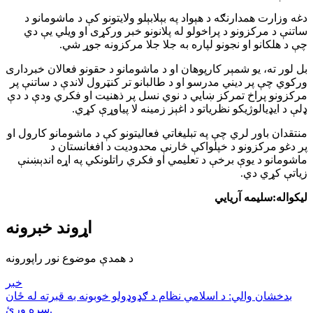
دغه وزارت همدارنګه د هېواد په بېلابېلو ولایتونو کې د ماشومانو د
ساتنې د مرکزونو د پراخولو له پلانونو خبر ورکړی او ویلي یې دي
چې د هلکانو او نجونو لپاره به جلا جلا مرکزونه جوړ شي.
بل لور ته، یو شمېر کارپوهان او د ماشومانو د حقونو فعالان خبرداری
ورکوي چې پر دیني مدرسو او د طالبانو تر کنټرول لاندې د ساتنې پر
مرکزونو پراخ تمرکز ښايي د نوي نسل پر ذهنیت او فکري ودې د دې
ډلې د ایډیالوژیکو نظریاتو د اغېز زمینه لا پیاوړې کړي.
منتقدان باور لري چې په تبلیغاتي فعالیتونو کې د ماشومانو کارول او
پر دغو مرکزونو د خپلواکې څارنې محدودیت د افغانستان د
ماشومانو د یوې برخې د تعلیمي او فکري راتلونکي په اړه اندېښنې
زیاتې کړي دي.
لیکواله:سلیمه آریایي
اړوند خبرونه
د همدې موضوع نور راپورونه
خبر
بدخشان والي: د اسلامي نظام د ګډوډولو خوبونه به قبرته له ځان
سره وړئ.