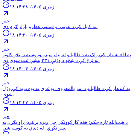
۱۸ زمری ۱۴۰۵، ۱۴:۳۸
خبر
په كابل كې د عربي او قيمتي عطرو بازار ګرم دى.
۱۸ زمری ۱۴۰۵، ۱۴:۳۰
خبر
په افغانستان کې واک ته د طالبانو له بیا رسېدو وروسته د پنځو کلونو
په ترڅ کې د ښځو د وژنې ۲۳۱ پېښې ثبت شوي دي.
۱۸ زمری ۱۴۰۵، ۱۴:۰۴
خبر
په کندهار کې د طالبانو د امر بالمعروف یو غړی په یوه برید کې وژل
شوی.
۱۸ زمری ۱۴۰۵، ۱۳:۴۷
خبر
د هبت‌الله تازه حکم؛ هغه کارکوونکي چې ږیره پرېنږدي او پګړۍ په
سر نکړي، له دندې به ګوښه شي.