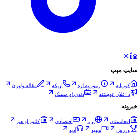
سایټ مېپ
کورپاڼه
زموږ په اړه
اړیکه
مقاله ولېږئ
د اعلان غوښتنه
دندې او مسلک
خبرونه
افغانستان
نړۍ
اقتصادي
کلتور او هنر
ورزش
ویډیو
آډیو