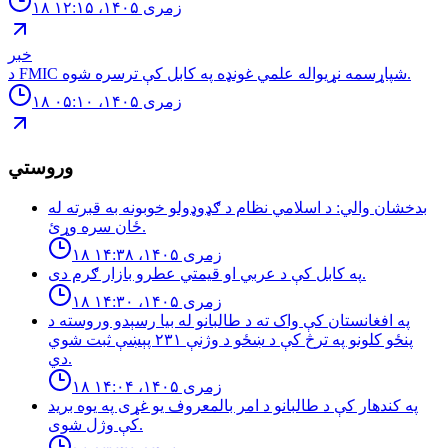
۱۸ زمری ۱۴۰۵، ۱۲:۱۵
خبر
د FMIC شپاړسمه نړیواله علمي غونډه په کابل کې ترسره شوه.
۱۸ زمری ۱۴۰۵، ۰۵:۱۰
وروستي
بدخشان والي: د اسلامي نظام د ګډوډولو خوبونه به قبرته له
ځان سره وړئ.
۱۸ زمری ۱۴۰۵، ۱۴:۳۸
په كابل كې د عربي او قيمتي عطرو بازار ګرم دى.
۱۸ زمری ۱۴۰۵، ۱۴:۳۰
په افغانستان کې واک ته د طالبانو له بیا رسېدو وروسته د
پنځو کلونو په ترڅ کې د ښځو د وژنې ۲۳۱ پېښې ثبت شوي
دي.
۱۸ زمری ۱۴۰۵، ۱۴:۰۴
په کندهار کې د طالبانو د امر بالمعروف یو غړی په یوه برید
کې وژل شوی.