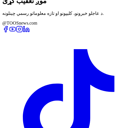
موږ تعقیب کړئ
د عاجلو خبرونو، کلیپونو او تازه معلوماتو رسمي چینلونه.
@TOOSnews.com