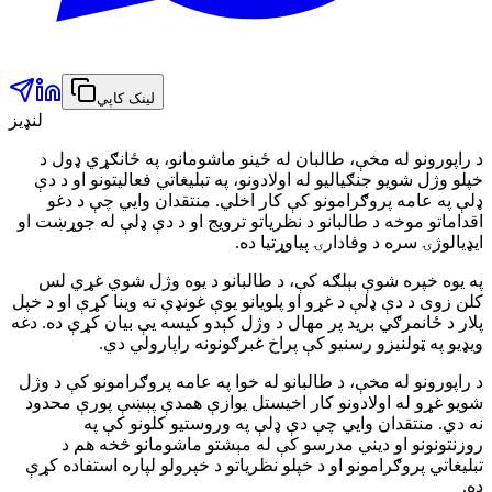
لینک کاپي
لنډیز
د راپورونو له مخې، طالبان له ځینو ماشومانو، په ځانګړي ډول د
خپلو وژل شویو جنګیالیو له اولادونو، په تبلیغاتي فعالیتونو او د دې
ډلې په عامه پروګرامونو کې کار اخلي. منتقدان وایي چې د دغو
اقداماتو موخه د طالبانو د نظریاتو ترویج او د دې ډلې له جوړښت او
ایډیالوژۍ سره د وفادارۍ پیاوړتیا ده.
په یوه خپره شوې بېلګه کې، د طالبانو د یوه وژل شوي غړي لس
کلن زوی د دې ډلې د غړو او پلویانو یوې غونډې ته وینا کړې او د خپل
پلار د ځانمرګي برید پر مهال د وژل کېدو کیسه یې بیان کړې ده. دغه
ویډیو په ټولنیزو رسنیو کې پراخ غبرګونونه راپارولي دي.
د راپورونو له مخې، د طالبانو له خوا په عامه پروګرامونو کې د وژل
شویو غړو له اولادونو کار اخیستل یوازې همدې پېښې پورې محدود
نه دي. منتقدان وایي چې دې ډلې په وروستیو کلونو کې په
روزنتونونو او دیني مدرسو کې له مېشتو ماشومانو څخه هم د
تبلیغاتي پروګرامونو او د خپلو نظریاتو د خپرولو لپاره استفاده کړې
ده.