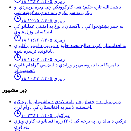
۱۸ زمری ۱۴۰۵، ۱۳:۴۷
د هبت‌الله تازه حکم؛ هغه کارکوونکي چې ږیره پرېنږدي او
پګړۍ په سر نکړي، له دندې به ګوښه شي.
۱۸ زمری ۱۴۰۵، ۱۲:۱۵
په خېبر پښتونخوا کې د پاکستان د پوځ په امنیتي عملیاتو کې
اته کسان وژل شوي.
۱۸ زمری ۱۴۰۵، ۱۱:۱۶
په افغانستان کې د صالح‌محمد خلیق د مړینې د لومړۍ کلیزې
یادغونډه ترسره شوه.
۱۸ زمری ۱۴۰۵، ۱۱:۰۷
د امریکا سنا د روسیې پر وړاندې د لېنډسي ګراهام قانون
تصویب کړ.
۱۸ زمری ۱۴۰۵، ۱۰:۳۳
ډېر مشهور
ډېلي مېل: د «بچه‌بازۍ»تر نامه لاندې د ماشومانو ناوړه ګټه
اخیستنه لا هم په افغانستان کې دوام لري.
۱۰ غبرګولی ۱۴۰۵، ۲۳:۲۴
تركيې د مالدارۍ په برخه كې (٢٠) زره افغانانو ته كاري ويزې
وركړې.