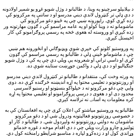
د بېلابېلو سرچینو په وینا، د طالبانو د وژل شویو غړو یو شمېر اولادونه
د دې ډلې تر کنټرول لاندې دیني مدرسو او د ساتنې په مرکزونو کې
زده کړې کوي. راپورونه ښيي چې په ځینو دغو مرکزونو کې
ماشومانو ته د وینا کولو او په عامه مراسمو کې د ګډون مهارتونه ور
زده کېږي او وروسته له هغوی څخه په رسمي پروګرامونو کې کار
اخیستل کېږي.
په وروستیو کلونو کې خپرې شوې ویډیوګانې او انځورونه هم ښيي
چې د ماشومانو ځینې ډلې د طالبانو په رسمي مراسمو کې ګډون
کړی او داسې ترانې او شعرونه یې ویلي دي چې په کې د وژل شویو
جنګیالیو او د دې ډلې د واکمن جوړښت ستاینه شوې ده.
په ورته وخت کې، منتقدانو د طالبانو تر کنټرول لاندې دیني مدرسو
او روزنتونونو د تعلیمي محتوا په اړه اندېښنه څرګنده کړې ده. دوی
وایي چې دغو مرکزونو ته د خپلواکو بنسټونو او رسنیو لاسرسی
محدود دی او د هغوی د درسي پروګرامونو او تعلیمي محتوا په اړه
کره معلومات په اسانۍ نه ترلاسه کېږي.
طالبانو په وروستیو میاشتو کې اعلان کړی چې په افغانستان کې به
د خصوصي روزنتونونو فعالیتونه ودرول شي او د دغو مرکزونو
ماشومان به دولتي روزنتونونو ته ولېږدول شي. د طالبانو د کار او
ټولنیزو چارو وزارت ویلي چې د دې اقدام موخه د غوره خدماتو
وړاندې کول او د زده‌کړو لپاره د مناسبو شرایطو رامنځته کول دي.