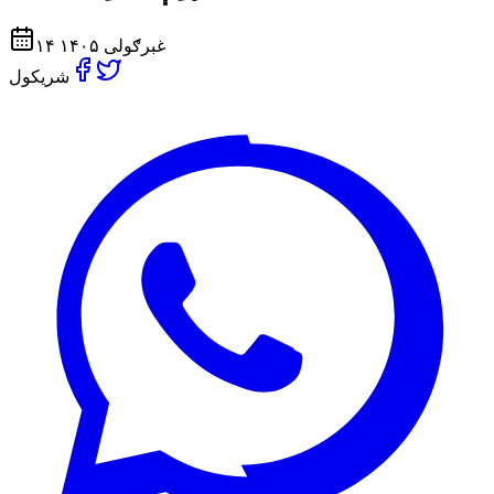
۱۴ غبرګولی ۱۴۰۵
شریکول