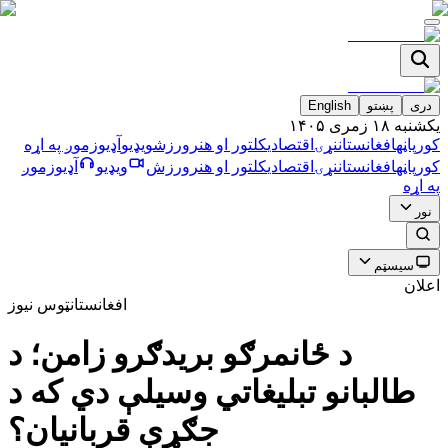
دری
پښتو
English
يکشنبه ۱۸ زمری ۱۴۰۵
کورپاڼه
افغانستان
نړۍ
اقتصادي
کلتور او هنر
ورزش
ویډیو
آډیو
زموږ په اړه
کورپاڼه
افغانستان
نړۍ
اقتصادي
کلتور او هنر
ورزش
ویډیو
آډیو
زموږ
په اړه
نور
سیسټم
اعلان
افغانستان
ټوس نیوز
د ځانمرګو بریدګرو زامن؛ د
طالبانو تبلیغاتي وسیلې دي که د
جګړې قربانیان؟