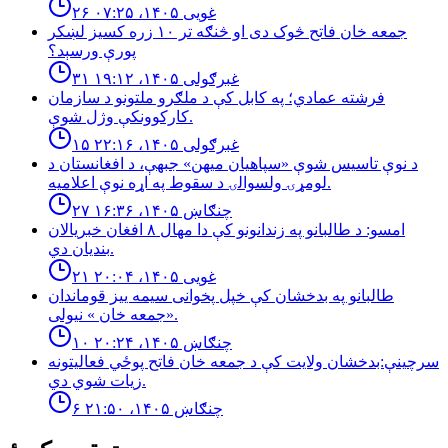
۲۶ غویی ۱۴۰۵، ۰۷:۲۵
جمعه خان فاتح څوک دی او څنګه تر ۱۰ زره کسیز لښکر
پورې ورسېد؟
۳۱ غبرګولی ۱۴۰۵، ۱۹:۱۲
فرشته عمادي؛ په کابل کې د ملګرو ملتونو د سازمان
کارکوونکې وژل شوې.
۱۵ غبرګولی ۱۴۰۵، ۲۲:۱۶
د نوې تاسیس شوې «سپاهیان میهن» جبهې، د افغانستان د
لومړۍ ولسوالۍ د سقوط په اړه نوې اعلامیه.
۲۷ چنګاښ ۱۴۰۵، ۱۶:۳۶
امسو: د طالبانو په زندانونو كې دا مهال ٨ افغان خبريالان
بنديان دي.
۲۱ غویی ۱۴۰۵، ۲۰:۰۴
طالبانو په بدخشان كې خپل پخوانى سيمه ييز قوماندان
«جمعه خان » نيولى.
۱۰ چنګاښ ۱۴۰۵، ۲۰:۲۴
سرچینې:بدخشان ولایت کې د جمعه خان فاتح پوځي فعالیتونه
زیات شوي دي.
۶ چنګاښ ۱۴۰۵، ۲۱:۵۰