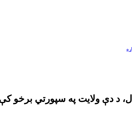
ړه
ل، د دې ولایت په سپورتي برخو کې د