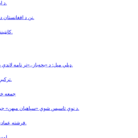
د ایران حکومت د خزر سمندر د کنوانسیون لایحه پارلمان ته لېږلې.
نن د افغانستان د نوميالي فرهنګي شخصيت استاد عبداللّه عاطفي پنځم تلين دى.
کانټیننټال جام؛ افغانستان او روسیې لوبه ۳-۳ مساوي پای ته ورسوله.
ډېلي مېل: د «بچه‌بازۍ»تر نامه لاندې د ماشومانو ناوړه ګټه اخیستنه لا هم په افغانستان کې دوام لري.
تركيې د مالدارۍ په برخه كې (٢٠) زره افغانانو ته كاري ويزې وركړې.
جمعه خان فاتح 
د نوې تاسیس شوې «سپاهیان میهن» جبهې، د افغانستان د لومړۍ ولسوالۍ د سقوط په اړه نوې اعلامیه.
فرشته عمادي؛ په کابل کې د ملګرو ملتونو د سازمان کارکوونکې وژل شوې.
امسو: د طالبانو په زندانونو كې دا مهال ٨ افغان خبريالان بنديان دي.