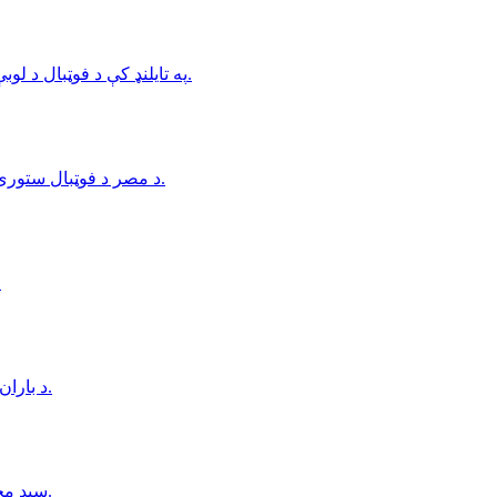
په تایلنډ کې د فوټبال د لوبې پر میدان د تندر پرېوتو له امله یوه لوبغاړي خپل ژوند له لاسه ورکړی.
د مصر د فوټبال ستوری، ترابزون‌اسپور د ترکیې له کلب سره د یوځای کېدو په درشل کې دی.
کانټیننټال جام؛ 
د باران له امله د افغانستان او اېرلنډ ترمنځ لومړۍ يو ورځنۍ سيالۍ لغوه شوه.
سید محمد باقر کاظمي د افغانستان د فوټبال فدراسیون نوی ویاند وټاکل شو.