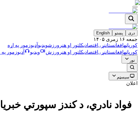
دری
پښتو
English
جمعه ۱۶ زمری ۱۴۰۵
کورپاڼه
افغانستان
نړۍ
اقتصادي
کلتور او هنر
ورزش
ویډیو
آډیو
زموږ په اړه
کورپاڼه
افغانستان
نړۍ
اقتصادي
کلتور او هنر
ورزش
ویډیو
آډیو
زموږ په ا
نور
سیسټم
اعلان
فواد نادري، د کندز سپورتي خبریا