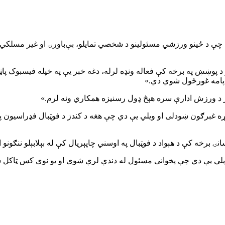
ې د ځینو ورزشي مسئولینو د شخصي تمايلو، بې‌باورۍ او غیر مسلکي چلن
د پوښښ په برخه کې فعاله ونډه لرله، دغه خبر یې په خپله فیسبوک پاڼه
ه پامه غورځول شوي دي.»
ز د ورزش ادارې سره هېڅ ډول رسنیزه همکاري ونه لرم.»
اړه غبرګون ښودلی او ویلي یې دي چې هغه د کندز د فوټبال فډراسیون په ش
انۍ برخه کې د هېواد د فوټبال په اوسني چاپېریال کې له بېلابېلو ننګون
او ویلي یې دي چې پخوانی مسئول له دندې لرې شوی او یو نوی کس ټا