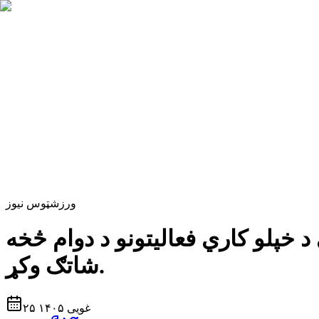
ورزش
ټوس نیوز
 خپلو کاري فعالیتونو د دوام څخه
شاتګ وکړ.
۲۵ غویی ۱۴۰۵