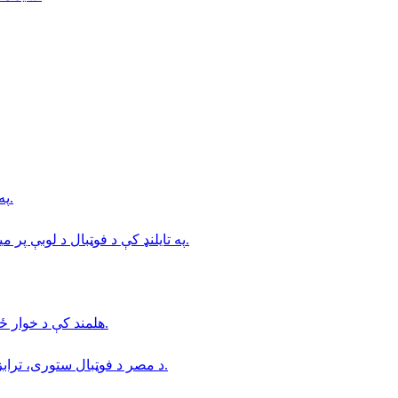
په بدخشان كې د طلوع نيوز خبريال د طالبانو له لوري نيول شوى.
په تایلنډ کې د فوټبال د لوبې پر میدان د تندر پرېوتو له امله یوه لوبغاړي خپل ژوند له لاسه ورکړی.
هلمند كې د خوار ځواكۍ بحران؛ د درملنې مركزونه د ناروغانو له ګڼې ګوڼې ډک دي.
د مصر د فوټبال ستوری، ترابزون‌اسپور د ترکیې له کلب سره د یوځای کېدو په درشل کې دی.