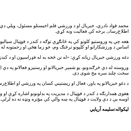
محمد فواد نادري، خبریال او د ورزشي فلم اخیستلو مسئول، ویلي دي چ
اطلاع‌رسانۍ برخه کې فعالیت ونه کړي.
هغه چې په وروستیو کلونو کې په ځانګړې توګه د کندز د فوټبال سیالیو 
اساس د ورزشکارانو او کلپونو ترڅنګ وم، خو زما هڅې او زحمتونه ل
دغه ورزشي خبریال زیاته کړې: «له نن څخه به له فډراسیون او د کند
وروسته له دې څرګندونو، یو شمېر خبریالانو او رسنیزو فعالانو په دې 
سخت چلند سره مخ شوی دی.
د دغو خبریالانو په باور، فعال او ریښتیني کسان په ورزشي او اطلاع‌رس
هغوی همدارنګه د کندز د فوټبال د مدیریت په بدلونونو اشاره کړې 
اوسه یې د دې ولایت د فوټبال په ښه والي کې مؤثره ونډه نه ده لرلې.
لیکواله:سلیمه آریایي