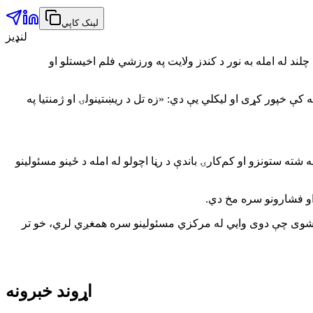
لینک کاپي
لنډیز
د له امله به نور د کندز ولایت په ورزشي فلم اخیستلو او
 کې خپور کړی او لیکلي یې دي: «زه تل د ریښتینولۍ او ژمنتیا په
ته ستونزو او کم‌کارۍ باندې د رڼا اچولو له امله د ځینو مسئولینو
و او فشارونو سره مخ دي.
کل شوی چې دوی وایي له مرکزي مسئولینو سره همغږي لري، خو تر
اړوند خبرونه