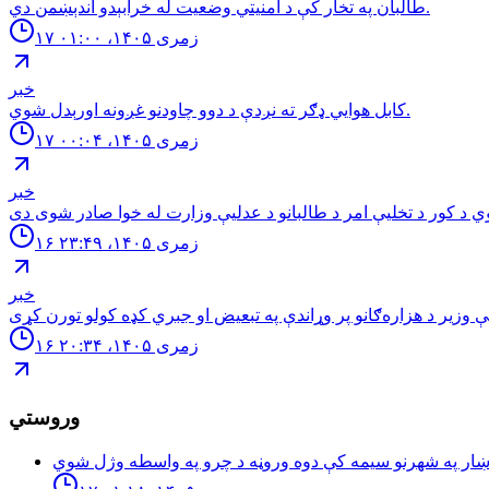
طالبان په تخار کې د امنيتي وضعيت له خرابېدو اندېښمن دي.
۱۷ زمری ۱۴۰۵، ۰۱:۰۰
خبر
كابل هوايي ډګر ته نږدې د دوو چاودنو غږونه اورېدل شوي.
۱۷ زمری ۱۴۰۵، ۰۰:۰۴
خبر
۱۶ زمری ۱۴۰۵، ۲۳:۴۹
خبر
۱۶ زمری ۱۴۰۵، ۲۰:۳۴
وروستي