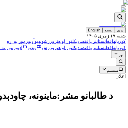
دری
پښتو
English
شنبه ۱۷ زمری ۱۴۰۵
کورپاڼه
افغانستان
نړۍ
اقتصادي
کلتور او هنر
ورزش
ویډیو
آډیو
زموږ په اړه
کورپاڼه
افغانستان
نړۍ
اقتصادي
کلتور او هنر
ورزش
ویډیو
آډیو
زموږ په ا
نور
سیسټم
اعلان
د طالبانو مشر:ماینونه، چاودې