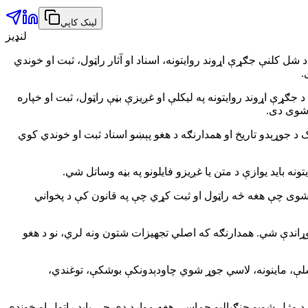
لینک کاپي
لنډیز
 شل کلنې جګړې اړوند روایتونه، اسناد او آثار راټول، ثبت او خوندي
جګړې اړوند روایتونه په لیکلې او غږیزې بڼې راټول، ثبت او خپاره
 شوی دی.
ر، د طالبانو د اسلامي تحریک د جوړېدو تاریخ او همدارنګه د هغو پېښو اسناد ثبت او خوندي کوي
نه باید یوازې د متن یا غږیزو فایلونو په بڼه وساتل شي.
 شوی چې هغه څه راټول او ثبت کړي چې په قانون کې د پخواني
وړاندې شي. همدارنګه که اصلي تجهیزات شتون ونه لري، نو د هغو
 وسلې، ماینونه، لاسي جوړ شوي چاودېدونکې بوشکې، توغندي،
 د وژل شویو جنګیالیو حماسې هغه موارد دي چې باید راټول او خوندي