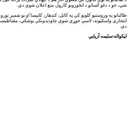
شي، خو د دغو کسانو د انځورونو کارول منع اعلان شوي دي.
طالبانو په وروستیو کلونو کې په کابل، کندهار، کاپیسا او یو شمېر نورو
انتحاري واسکټونه، لاسي جوړې شوې چاودېدونکې بوشکې، مقناطیسي مای
دي.
لیکواله:سلیمه آریایي