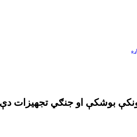
ړه
دونکې بوشکې او جنګي تجهیزات دې پ