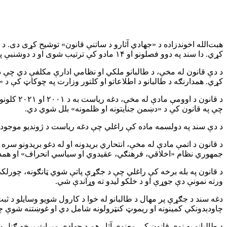
هبت‌الله اخوندزاده د «جهادي آثارو د ساتنې قانون» توشیح کړی دی. د 
کړي. دا سند په دوو فصلونو او ۱۴ مادو کې ترتیب شوی او د دوشنبې په ورځ د غبرګولي ۱۸مه د طالبانو د عدلیې وزارت له خوا خپور شوی دی.
د دې قانون له مخې، د طالبانو ملکي او نظامي ادارې مکلفې دي چې د نا
کړي. همدارنګه د طالبانو د اطلاعاتو او کلتور وزارت په چوکاټ کې 
د قانون 
چې په قانون کې د «دښمن جنایتونه او ظلمونه» بلل شوي دي.
د دې سند په دولسمه ماده کې راغلي چې دغه ریاست د ژوندیو موجوداتو د 
د قانون د اتمې مادې له مخې، انتحاري بریدونه او له دغو بریدونو 
جمهوري نظام «اخلاقي، فرهنګي، عقیدوي او سیاسي انحراف» او همد
د قانون په بله برخه کې راغلي چې د جګړې پاتې شوي ټانګونه، چورلکې
ورته نمونې دې جوړې او د خلکو لیدو ته وړاندې شي.
دغه سند د جګړې پر مهال د طالبانو له خوا د کارول شویو وسایلو د ثب
چاودېدونکي کمینونه او ریموټ کنټرولونه شامل دي او غوښتنه شوې چې
د طالبانو په نوي قانون کې معنوي آثار هم د جهادي میراث برخه ګڼل 