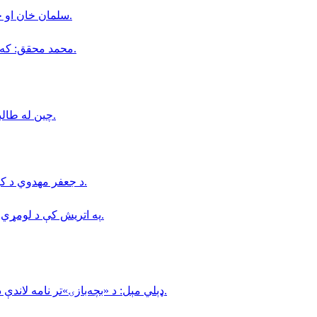
سلمان خان او خور یې د ادعا شوې درغلۍ په قضيه كې محكمې ته احضار شول.
محمد محقق: كه د طالبانو فشارونه دوام وكړي، شيعه ګان به چوپ پاتې نه شي.
چین له طالبانو وغوښتل چې افغانستان نباید د ترهګرۍ په پناه ځای بدل شي.
د جعفر مهدوي د کور د تخلیې امر د طالبانو د عدلیې وزارت له خوا صادر شوی دی.
په اتریش کې د لومړي ځل لپاره د روباټ په مرسته د زړه بای‌پس جراحي ترسره شوه.
ډېلي مېل: د «بچه‌بازۍ»تر نامه لاندې د ماشومانو ناوړه ګټه اخیستنه لا هم په افغانستان کې دوام لري.