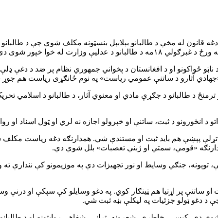
دغه قانون له مخې د طالبانو بېلابېل بنسټونه مکلف شوي چې د طالبانو د
ټو ځواکونو او د افغانستان د پخواني جمهوري نظام پر ضد د دغې ډلې د 
د «جهادي آثارو د ساتنې عمومي ریاست» په نوم ځانګړی ریاست هم جوړ
د اوومې مادې له مخې، دغه ریاست به د ۲۰۰۱ او ۲۰۲۱ کلونو ترمنځ د طالبانو د جګړې مادي او معنوي آثا
انځورونو د ثبت، ساتنې او خپرولو اجازه نه لري او ټول اسناد او روایتو
سره تړلې پېښې هم باید ثبت او مستندې شي. همدارنګه دغه ریاست مکلف
ارنګه «قومي، سمتي او ژبني تعصبات» بلل شوي دي.
، توپونه، جنګي وسایط او نور تجهیزات دې په موزیمونو کې نندارې ته 
ت او ساتنې پر اړتیا هم ټینګار کوي. په دغو وسایلو کې سپکې او درنې
 د دغو ټولو جزئیات په لیکلې بڼه ثبت شي.
شوي دي. کیسې، خاطرې، شعرونه، ترانې، شفاهي روایتونه او د طالبانو