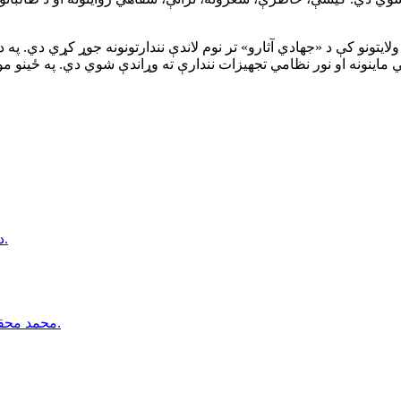
 ولایتونو کې د «جهادي آثارو» تر نوم لاندې نندارتونونه جوړ کړي دي. په
نونه او نور نظامي تجهیزات نندارې ته وړاندې شوي دي. په ځینو موارد
د كابل ښار په شهرنو سيمه كې دوه وروڼه د چرو په واسطه وژل شوي.
محمد محقق: كه د طالبانو فشارونه دوام وكړي، شيعه ګان به چوپ پاتې نه شي.