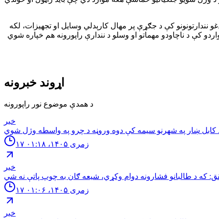
 دغو نندارتونونو کې د جګړې پر مهال کارېدلي وسایل او تجهیزات، لکه
و کې د ناچاودو مهماتو او وسلو د نندارې راپورونه هم خپاره شوي
اړوند خبرونه
د همدې موضوع نور راپورونه
خبر
۱۷ زمری ۱۴۰۵، ۰۱:۱۸
خبر
۱۷ زمری ۱۴۰۵، ۰۱:۰۶
خبر