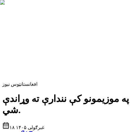
افغانستان
ټوس نیوز
ه موزیمونو کې نندارې ته وړاندې
شي.
۱۸ غبرګولی ۱۴۰۵