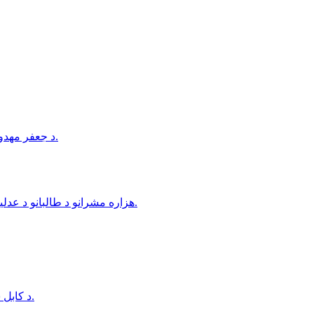
د جعفر مهدوي د کور د تخلیې امر د طالبانو د عدلیې وزارت له خوا صادر شوی دی.
هزاره مشرانو د طالبانو د عدلیې وزیر د هزاره‌ګانو پر وړاندې په تبعیض او جبري کډه کولو تورن کړی.
د كابل ښار په شهرنو سيمه كې دوه وروڼه د چرو په واسطه وژل شوي.