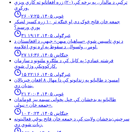
تركيې د مالدارۍ په برخه كې (٢٠) زره افغانانو ته كاري ويزې
وركړې.
۲۶ غویی ۱۴۰۵، ۰۷:۲۵
جمعه خان فاتح څوک دی او څنګه تر ۱۰ زره کسیز لښکر
پورې ورسېد؟
۳۱ غبرګولی ۱۴۰۵، ۱۹:۱۲
د نوې تاسیس شوې «سپاهیان میهن» جبهې، د افغانستان د
لومړۍ ولسوالۍ د سقوط په اړه نوې اعلامیه.
۲۷ چنګاښ ۱۴۰۵، ۱۶:۳۶
فرشته عمادي؛ په کابل کې د ملګرو ملتونو د سازمان
کارکوونکې وژل شوې.
۱۵ غبرګولی ۱۴۰۵، ۲۲:۱۶
امسو: د طالبانو په زندانونو كې دا مهال ٨ افغان خبريالان
بنديان دي.
۲۱ غویی ۱۴۰۵، ۲۰:۰۴
طالبانو په بدخشان كې خپل پخوانى سيمه ييز قوماندان
«جمعه خان » نيولى.
۱۰ چنګاښ ۱۴۰۵، ۲۰:۲۴
سرچینې:بدخشان ولایت کې د جمعه خان فاتح پوځي فعالیتونه
زیات شوي دي.