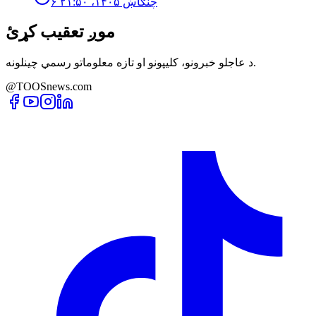
۶ چنګاښ ۱۴۰۵، ۲۱:۵۰
موږ تعقیب کړئ
د عاجلو خبرونو، کلیپونو او تازه معلوماتو رسمي چینلونه.
@TOOSnews.com