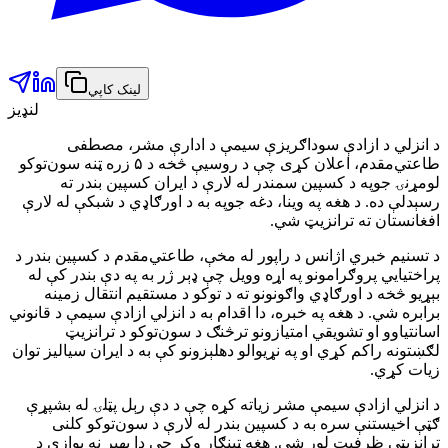
لینک کاپي
لنډیز
د انزلي د ازادې سوداګریزې سیمې د ادارې مشر، مصطفی
طاعتي‌مقدم، اعلان کړی چې د روسیې څخه د ۵ زره ټنه سون‌توکو
لومړنۍ جوپه د کسپین سمندر له لارې د ایران کسپین بندر ته
رسېدلې ده. د هغه په وینا، دغه جوپه به د اورګاډي د شبکې له لارې
افغانستان ته ترانزیټ شي.
د تسنیم خبري اژانس د راپور له مخې، طاعتي‌مقدم د کسپین بندر د
پراختیايي پروګرامونو په اړه وویل چې ډېر ژر به په دې بندر کې له
بېړیو څخه د اورګاډي واګونونو ته د توکو د مستقیم انتقال زمینه
برابره شي. د هغه په خبره، دا اقدام به د انزلي ازادې سیمې د قانوني
اسانتیاوو او تشویقي امتیازونو ترڅنګ د سون‌توکو د ترانزیټ
لګښتونه راکم کړي او په نړیوالو دهلېزونو کې به د ایران سیاليز توان
زیات کړي.
د انزلي ازادې سیمې مشر زیاته کړه چې د دې رېل پټلۍ له بشپړې
ګټې اخیستنې سره به د کسپین بندر له لارې د سون‌توکو کلنی
ترانزیټي ظرفیت لوړ شي. هغه ټینګار وکړ چې دا بهیر نه یوازې د