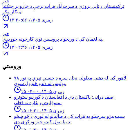
خبر
تركمنستان د ټاپي پروژې د سرحداباد-هرات برخې د چارو پر چټكتيا
ټينګار وكړ.
۱۳ زمری ۱۴۰۵، ۲۰:۵۶
خبر
په لغمان كې د وريجو د پروسس نوې كارخونه جوړیږي.
۱۳ زمری ۱۴۰۵، ۰۲:۳۶
وروستي
لاهور کې له ذهنې معلولې نجلۍ سره د جنسي تېري په تور ٧٨
پوليس له دندو ځنډول شوي.
۱۵ زمری ۱۴۰۵، ۰۴:۰۰
اصف درانى: باكستان دي د افغانستان د كورنيو ستونزو
مسؤليت پر غاره نه اخلي.
۱۵ زمری ۱۴۰۵، ۰۲:۲۰
سیمه‌ییزو سرچینو په هرات کې د طالبانو له لوري د څو ښځو
د بیا نیول کېدو خبر ورکړی دی.
۱۵ زمری ۱۴۰۵، ۰۱:۲۰