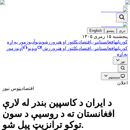
دری
پښتو
English
پنجشنبه ۱۵ زمری ۱۴۰۵
کورپاڼه
افغانستان
نړۍ
اقتصادي
کلتور او هنر
ورزش
ویډیو
آډیو
زموږ په اړه
کورپاڼه
افغانستان
نړۍ
اقتصادي
کلتور او هنر
ورزش
ویډیو
آډیو
زموږ
په اړه
نور
سیسټم
اعلان
اقتصادي
ټوس نیوز
د ایران د کاسپین بندر له لارې
افغانستان ته د روسیې د سون
توکو ترانزیټ پیل شو.