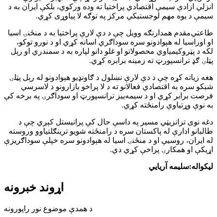
انزلي ازادې سیمې اقتصادي پراختیا ته وده ورکوي، بلکې ایران به د
سیمې د یوه مهم لوجستیکي مرکز په توګه لا پیاوړی کړي.
طاعتي‌مقدم همدارنګه وویل چې د دې لارې پراختیا به د منځنۍ اسیا
او اوراسیا له هېوادونو سره سوداګري اسانه کړي او د نورو توکو،
لکه د پټروکیمیاوي محصولاتو او غلو دانو لپاره به د سمندري او رېل
پټلۍ ګډ ترانسپورټ ته زمینه برابره کړي.
هغه زیاته کړه چې د دې لارې نښلول د ګاونډیو هېوادونو له رېل پټلۍ
شبکو سره به اقتصادي فعالانو ته د لا پراخو بازارونو د لاسرسي
فرصت برابر کړي او د سیمه‌ییز ترانسپورټ او سوداګرۍ په برخه کې
به نوې وړتیاوې رامنځته کړي.
دغه نوی ترانزیټي مسیر په داسې حال کې پرانیستل کېږي چې د
طالبانو ادارې له پاکستان سره د رامنځته شویو ترینګلتیاوو وروسته
له ایران، روسیې او د منځنۍ اسیا له هېوادونو سره خپلې سوداګریزې
اړیکې او همکارۍ پراخې کړي دي.
لیکواله:سلیمه آریایي
اړوند خبرونه
د همدې موضوع نور راپورونه