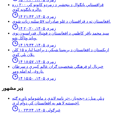
قزاقستاني پانګوال د پنجشېر د زمردو كانونو كې ٢٠٠ زره
ډالره پانګونه كوي.
۱۴ زمری ۱۴۰۵، ۲۱:۴۳
افغانستان ته د قزاقستان د غلو صادرات ۵۷ سلنه زيات شوي.
۱۴ زمری ۱۴۰۵، ۲۰:۲۰
سید محمد باقر کاظمي د افغانستان د فوټبال فدراسیون نوی
ویاند وټاکل شو.
۱۴ زمری ۱۴۰۵، ۱۹:۳۴
ازبكستان د افغانستان د برېښنا شبكې د پراختيا لپاره ۱۵ كلن
پلان پلي كوي.
۱۴ زمری ۱۴۰۵، ۱۸:۵۷
خبريال او فرهنګي شخصيت ګران عالم كبيري د سرطان
ناروغۍ له امله ومړ.
۱۴ زمری ۱۴۰۵، ۱۵:۵۰
ډېر مشهور
ډېلي مېل: د «بچه‌بازۍ»تر نامه لاندې د ماشومانو ناوړه ګټه
اخیستنه لا هم په افغانستان کې دوام لري.
۱۰ غبرګولی ۱۴۰۵، ۲۳:۲۴