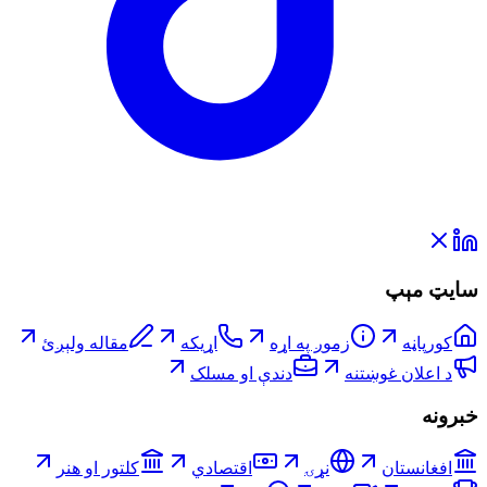
سایټ مېپ
کورپاڼه
زموږ په اړه
اړیکه
مقاله ولېږئ
د اعلان غوښتنه
دندې او مسلک
خبرونه
افغانستان
نړۍ
اقتصادي
کلتور او هنر