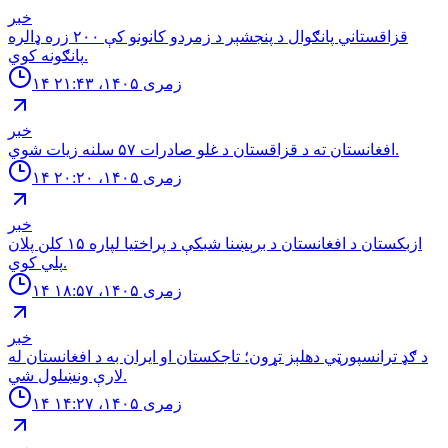
خبر
قزاقستاني پانګوال د پنجشېر د زمردو كانونو كې ٢٠٠ زره ډالره
پانګونه كوي.
۱۴ زمری ۱۴۰۵، ۲۱:۴۳
خبر
افغانستان ته د قزاقستان د غلو صادرات ۵۷ سلنه زيات شوي.
۱۴ زمری ۱۴۰۵، ۲۰:۲۰
خبر
ازبكستان د افغانستان د برېښنا شبكې د پراختيا لپاره ۱۵ كلن پلان
پلي كوي.
۱۴ زمری ۱۴۰۵، ۱۸:۵۷
خبر
د ګډ ترانسپورټي دهلېز تړون؛ تاجکستان او ایران به د افغانستان له
لارې ونښلول شي.
۱۴ زمری ۱۴۰۵، ۱۴:۲۷