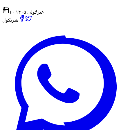
۱۰ غبرګولی ۱۴۰۵
شریکول