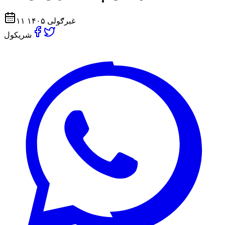
۱۱ غبرګولی ۱۴۰۵
شریکول