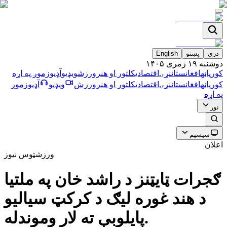
دری
پښتو
English
دوشنبه ۱۹ زمری ۱۴۰۵
کورپاڼه
افغانستان
نړۍ
اقتصادي
کلتور او هنر
ورزش
ویډیو
آډیو
زموږ په اړه
کورپاڼه
افغانستان
نړۍ
اقتصادي
کلتور او هنر
ورزش
ویډیو
آډیو
زموږ
په اړه
نور
سیسټم
اعلان
ورزش
ټوس نیوز
ګجرات ټایټنز د راشد خان په ملتیا
د هند غوره لیګ د کرکټ سیالیو
پایلوبې ته لار وموندله.