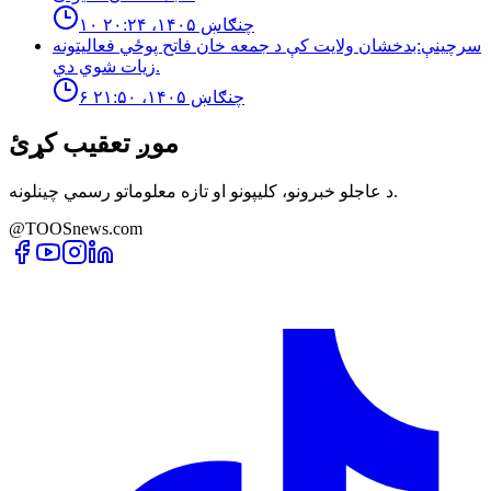
۱۰ چنګاښ ۱۴۰۵، ۲۰:۲۴
سرچینې:بدخشان ولایت کې د جمعه خان فاتح پوځي فعالیتونه
زیات شوي دي.
۶ چنګاښ ۱۴۰۵، ۲۱:۵۰
موږ تعقیب کړئ
د عاجلو خبرونو، کلیپونو او تازه معلوماتو رسمي چینلونه.
@TOOSnews.com