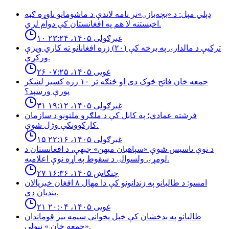
ډېلي مېل: د «بچه‌بازۍ»تر نامه لاندې د ماشومانو ناوړه ګټه
اخیستنه لا هم په افغانستان کې دوام لري.
۱۰ غبرګولی ۱۴۰۵، ۲۳:۲۴
تركيې د مالدارۍ په برخه كې (٢٠) زره افغانانو ته كاري ويزې
وركړې.
۲۶ غویی ۱۴۰۵، ۰۷:۲۵
جمعه خان فاتح څوک دی او څنګه تر ۱۰ زره کسیز لښکر
پورې ورسېد؟
۳۱ غبرګولی ۱۴۰۵، ۱۹:۱۲
فرشته عمادي؛ په کابل کې د ملګرو ملتونو د سازمان
کارکوونکې وژل شوې.
۱۵ غبرګولی ۱۴۰۵، ۲۲:۱۶
د نوې تاسیس شوې «سپاهیان میهن» جبهې، د افغانستان د
لومړۍ ولسوالۍ د سقوط په اړه نوې اعلامیه.
۲۷ چنګاښ ۱۴۰۵، ۱۶:۳۶
امسو: د طالبانو په زندانونو كې دا مهال ٨ افغان خبريالان
بنديان دي.
۲۱ غویی ۱۴۰۵، ۲۰:۰۴
طالبانو په بدخشان كې خپل پخوانى سيمه ييز قوماندان
«جمعه خان » نيولى.