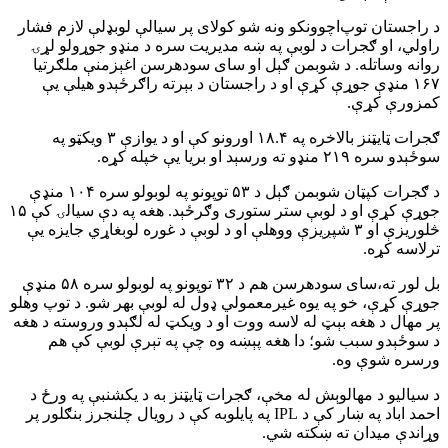
د راجستان توپ‌اچوونکو ونه شو کولای پر سیالې لوبډلې لازم فشار
راولي، او ګجرات د لوبې په ښه مدیریت سره د منډو جوړولو لړۍ
روانه وساتله. د شوبمن ګېل او سای سودهرسن اغېزمنې ملګرتیا
۱۶۷ منډې جوړې کړې او د راجستان د بېرته راګرځېدو هیلې یې
کمزورې کړې.
ګجرات ټایټنز بالاخره په ۱۸.۴ اورونو کې او د یوازې ۳ ویکټو په
سوځېدو سره ۲۱۹ منډو ته ورسېد او بریا یې خپله کړه.
د ګجرات کپټان شوبمن ګېل د ۵۳ توپونو په لوبولو سره ۱۰۴ منډې
جوړې کړې او د لوبې ستر ستوری وګرځېد. هغه په دې سیالۍ کې ۱۵
څلوریزې او ۳ شپږیزې ووهلې او د لوبې د غوره لوبغاړي جایزه یې
ترلاسه کړه.
بل لور ته،سای سودهرسن هم د ۳۲ توپونو په لوبولو سره ۵۸ منډې
جوړې کړې، خو په یوه غیرمعمولي ډول له لوبې بهر شو. د توپ وهلو
پر مهال د هغه بېټ له لاسه ووت او د ویکټ له لګېدو وروسته د هغه
د سوځېدو سبب شو؛ دا هغه پېښه وه چې په تېرې لوبې کې هم
ورسره شوې وه.
د سیالیو د مهالوېش له مخې، ګجرات ټایټنز به د یکشنبې په ورځ د
احمد اباد په ښار کې د IPL په پایلوبه کې د رویال چلنجرز بنګلور پر
وړاندې میدان ته ښکته شي.