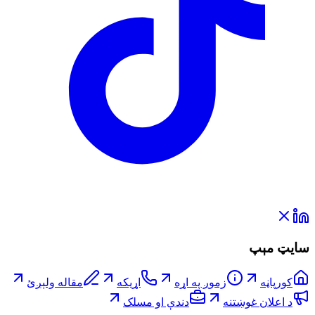
سایټ مېپ
کورپاڼه
زموږ په اړه
اړیکه
مقاله ولېږئ
د اعلان غوښتنه
دندې او مسلک