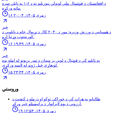
د افغانستان د فوټسال ملي لوبډلې نیوزیلنډ ته د ۶-۱ په پایلې سره
ماته ورکړه.
۱۶ زمری ۱۴۰۵، ۲۰:۰۴
خبر
د هسپانیې د ورزش وزیره: موږ د ۲۰۳۰ کال د نړیوال جام د پایلوبې د
کوربه‌توب وړتیا لرو.
۱۶ زمری ۱۴۰۵، ۱۹:۴۹
خبر
په تایلنډ کې د فوټبال د لوبې پر میدان د تندر پرېوتو له امله یوه
لوبغاړي خپل ژوند له لاسه ورکړی.
۱۵ زمری ۱۴۰۵، ۲۳:۳۴
وروستي
طالبانو په هرات کې د خوراکي توکو او درملو د کیفیت د
ارزونې د یوه لابراتوار د پرانیستلو خبر ورکړ.
۱۹ زمری ۱۴۰۵، ۱۲:۵۳