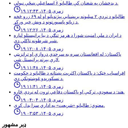
د بدخشان په شغنان کې طالبانو ۶ اسماعیلي ښځې نیولي.
۱۹ زمری ۱۴۰۵، ۱۲:۴۳
طالبانو د نږدې ۲ میلیونه برېښنايي پېژندپاڼو او له ۶۹ زرو څخه
د زیاتو پاسپورټونو د وېش خبر ورکړ.
۱۹ زمری ۱۴۰۵، ۱۲:۲۶
د ایران د ملي امنیت شورا د هرمز تنګي د بیا پرانیستلو لپاره
شپږ شرطونه ټاکلي دي.
۱۹ زمری ۱۴۰۵، ۱۲:۰۸
پاکستان: له افغانستان سره به سرحدي دروازې او ترانزیټي
لارې بېرته پرانیستل شي.
۱۹ زمری ۱۴۰۵، ۱۱:۴۸
افراسیاب خټک: د پاکستان اکثریت پښتانه د طالبانو د حکومت
د نسکورېدو غوښتونکي دي.
۱۹ زمری ۱۴۰۵، ۱۱:۴۱
هند: د سعودي، تركيې او پاكستان دفاعي تړون له نږدې څارو.
۱۹ زمری ۱۴۰۵، ۰۴:۰۴
معنوي: طالبانو «شريعت» په اداري سزا بدل كړى.
۱۹ زمری ۱۴۰۵، ۰۳:۵۳
ډېر مشهور