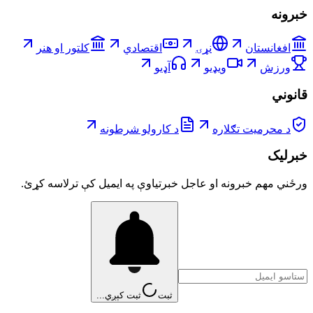
خبرونه
افغانستان
نړۍ
اقتصادي
کلتور او هنر
ورزش
ویډیو
آډیو
قانوني
د محرمیت تګلاره
د کارولو شرطونه
خبرلیک
ورځني مهم خبرونه او عاجل خبرتیاوې په ایمیل کې ترلاسه کړئ.
ثبت
ثبت کېږي...