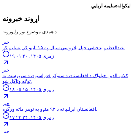
لیکواله:سلیمه آریايي
اړوند خبرونه
د همدې موضوع نور راپورونه
خبر
عبدالعظیم بدخشي خپل بلاروسي سیال په ۱۵ ثانیو کې تسلیم کړ.
۱۹ زمری ۱۴۰۵، ۰۱:۲۰
خبر
ګلاب الدین خپلواګ د افغانستان د سنوکر فدراسیون د سرپرست په
توګه وټاکل شو.
۱۸ زمری ۱۴۰۵، ۰۵:۱۵
خبر
افغانستان اېرلنډ ته د ٩٢ منډو په توپیر ماته وركړه.
۱۷ زمری ۱۴۰۵، ۲۳:۲۴
خبر